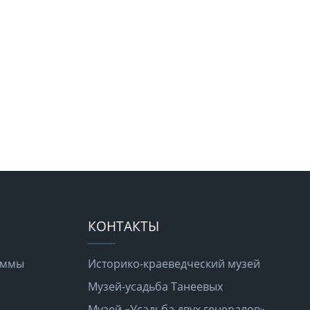
КОНТАКТЫ
раммы
Историко-краеведческий музей
Музей-усадьба Танеевых
Музей «Усадьба двух генералов»