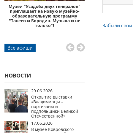
с
Музей "Усадьба двух генералов"
Музей «Усадьба дву
приглашает на новую музейно-
приглашает отправи
образовательную программу
князей Пожа
"Танеев и Бородин. Музыка и не
Забыли свой
го
только"!
Все афиши
НОВОСТИ
29.06.2026
Открытие выставки
«Владимирцы –
партизаны и
подпольщики Великой
Отечественной»
17.06.2026
В музее Ковровского