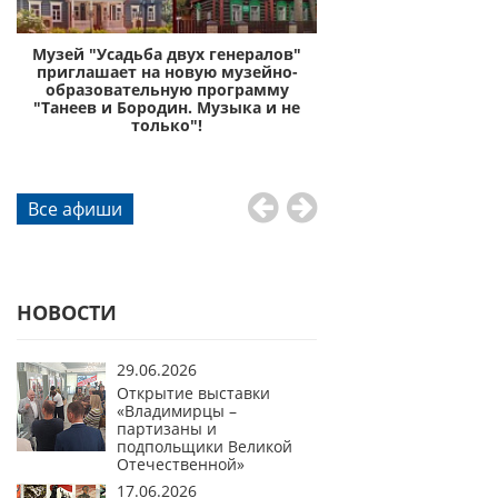
с
Музей "Усадьба двух генералов"
Музей «Усадьба дву
приглашает на новую музейно-
приглашает отправи
образовательную программу
князей Пожа
"Танеев и Бородин. Музыка и не
го
только"!
Все афиши
НОВОСТИ
29.06.2026
Открытие выставки
«Владимирцы –
партизаны и
подпольщики Великой
Отечественной»
17.06.2026