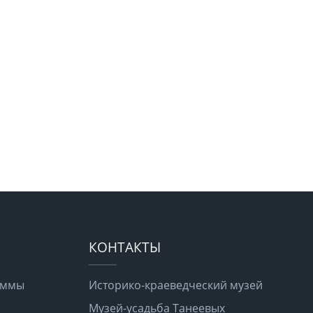
КОНТАКТЫ
раммы
Историко-краеведческий музей
Музей-усадьба Танеевых