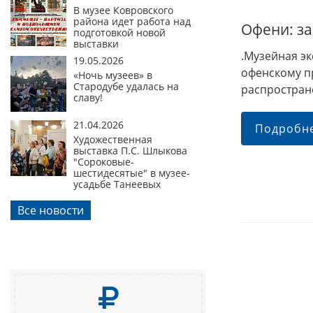
В музее Ковровского
района идет работа над
Офени: з
подготовкой новой
выставки
.Музейная э
19.05.2026
офенскому п
«Ночь музеев» в
Стародубе удалась на
распростране
славу!
21.04.2026
Подробн
Художественная
выставка П.С. Шлыкова
"Сороковые-
шестидесятые" в музее-
усадьбе Танеевых
Все новости