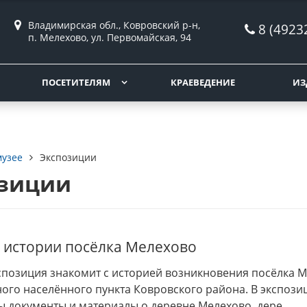
Владимирская обл., Ковровский р-н,
8 (4923
п. Мелехово, ул. Первомайская, 94
ПОСЕТИТЕЛЯМ
КРАЕВЕДЕНИЕ
ИЗ
музее
Экспозиции
озиции
 истории посёлка Мелехово
спозиция знакомит с историей возникновения посёлка М
ого населённого пункта Ковровского района. В экспози
 документы и материалы о деревне Мелехово, дере...