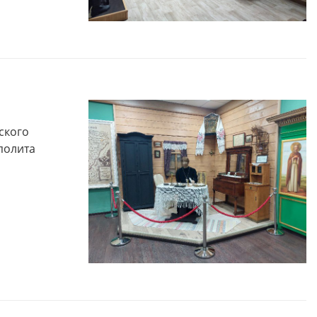
 друзья! Приглашаем Вас
Музей "Усадьба двух генералов
тить увлекательные и
приглашает на новую музейно
образные программы по
образовательную программу
ской карте в Историко-
"Танеев и Бородин. Музыка и н
ческом музее Ковровского
только"!
района в августе!
ского
полита