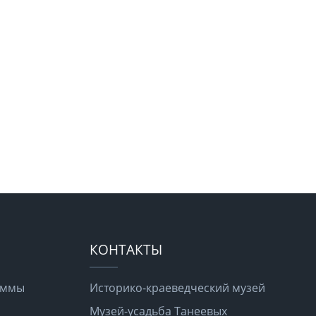
КОНТАКТЫ
раммы
Историко-краеведческий музей
Музей-усадьба Танеевых