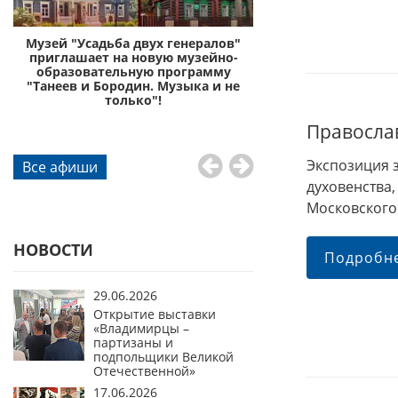
с
Музей "Усадьба двух генералов"
Музей «Усадьба дву
приглашает на новую музейно-
приглашает отправи
образовательную программу
князей Пожа
"Танеев и Бородин. Музыка и не
го
только"!
Правосла
Экспозиция з
Все афиши
духовенства
Московского 
НОВОСТИ
Подробн
29.06.2026
Открытие выставки
«Владимирцы –
партизаны и
подпольщики Великой
Отечественной»
17.06.2026