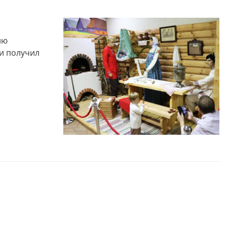
ию
 и получил