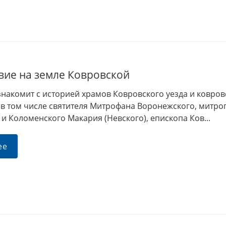
х генералов»
Музей «Стародуб на Клязьме»
Дорогие
ться в эпоху
(Ковровский район, село
посе
рских
Клязьминский Городок)
разно
приглашает на интерактивную
Пушкин
музейно-образовательную
краевед
программу "Монетная мастерская
вие на земле Ковровской
Древнего Стародуба".
накомит с историей храмов Ковровского уезда и ковров
, в том числе святителя Митрофана Воронежского, митро
и Коломенского Макария (Невского), епископа Ков...
ее