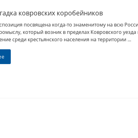
агадка ковровских коробейников
кспозиция посвящена когда-то знаменитому на всю Росс
ромыслу, который возник в пределах Ковровского уезда
ние среди крестьянского населения на территории ...
ее