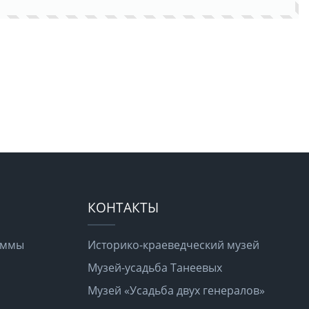
КОНТАКТЫ
раммы
Историко-краеведческий музей
Музей-усадьба Танеевых
Музей «Усадьба двух генералов»