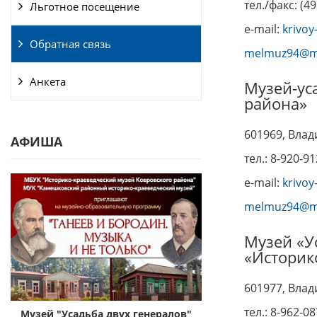
тел./факс: (49
Льготное посещение
e-mail:
krivo
Обратная связь
melmuz94@ma
Анкета
Музей-ус
района»
601969, Влад
АФИША
тел.: 8-920-9
e-mail:
krivo
melmuz94@ma
Музей «У
«Историк
601977, Влад
тел.: 8-962-0
с
Музей "Усадьба двух генералов"
Музей «Усадьба дву