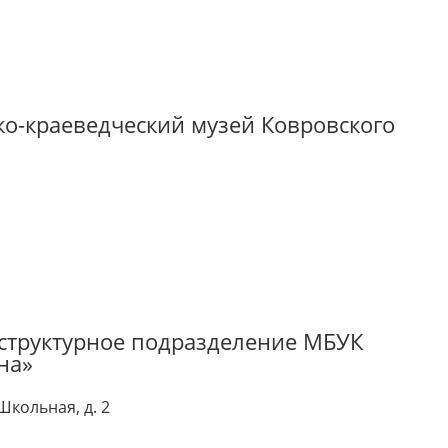
о-краеведческий музей Ковровского
 структурное подразделение МБУК
на»
Школьная, д. 2
 друзья! Приглашаем Вас
Музей "Усадьба двух генералов