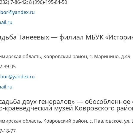
232) 7-86-42; 8 (996)-195-84-50
y-bor@yandex.ru
il.ru
адьба Танеевых — филиал МБУК «Историк
имирская область, Ковровский район, с. Маринино, д.49
12-39-05
y-bor@yandex.ru
il.ru
садьба двух генералов» — обособленное
о-краеведческий музей Ковровского райо
имирская область, Ковровский район, с. Павловское, ул. 
87-18-77
х генералов»
Музей «Стародуб на Клязьме»
Дорогие