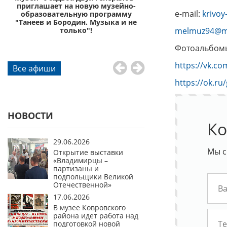
приглашает на новую музейно-
приглашает отправи
e-mail:
krivo
образовательную программу
князей Пожа
"Танеев и Бородин. Музыка и не
го
только"!
melmuz94@ma
Фотоальбомы
https://vk.c
Все афиши
https://ok.r
НОВОСТИ
Ко
29.06.2026
Мы с
Открытие выставки
«Владимирцы –
партизаны и
подпольщики Великой
Отечественной»
17.06.2026
В музее Ковровского
района идет работа над
подготовкой новой