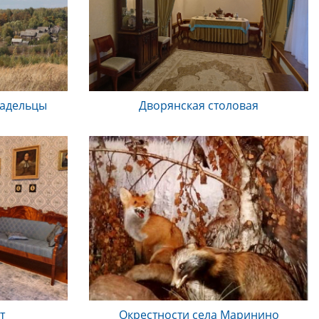
ладельцы
Дворянская столовая
т
Окрестности села Маринино