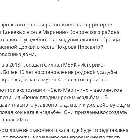
овровского района расположен на территории
бля Танеевых в селе Маринино Ковровского района
 друзья! Приглашаем Вас
Музей "Усадьба двух генералов
 главного усадебного дома, уникального образца
тить увлекательные и
приглашает на новую музейно
образные программы по
образовательную программу
аменной церкви в честь Покрова Пресвятой
ской карте в Историко-
"Танеев и Бородин. Музыка и н
ровесника дома.
ческом музее Ковровского
только"!
района в августе!
а в 2013 г. создан филиал МБУК «Историко-
. Более 10 лет восстановление родовой усадьбы
о-краеведческого музея Ковровского района.
ют три экспозиции: «Село Маринино – дворянское
спозиция «Венок владимирским усадьбам». В
ади главного усадебного дома, и к уже действующим
ловая комната в усадьбе». Они призваны воссоздать
ачале XIX в.
ом доме выставочного зала, где будет представлена
ь по проекту «Владимирский дворянский портрет»