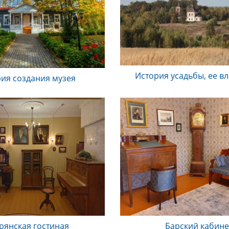
История усадьбы, ее в
ия создания музея
рянская гостиная
Барский кабине