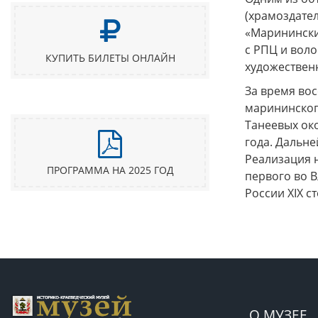
(храмоздател
«Маринински
с РПЦ и вол
КУПИТЬ БИЛЕТЫ ОНЛАЙН
художественн
За время во
марининског
Танеевых око
года. Дальн
Реализация 
ПРОГРАММА НА 2025 ГОД
первого во 
России XIX с
О МУЗЕЕ