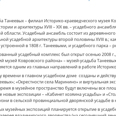
ба Танеевых – филиал Историко-краеведческого музея К
тории и архитектуры XVIII – XIX вв. – усадебного ансам
х генералов»
Музей «Стародуб на Клязьме»
Дорогие
й области. Усадебный ансамбль состоит из деревянного
ться в эпоху
(Ковровский район, село
посе
рских
Клязьминский Городок)
разно
ой усадебной архитектуры второй половины XVIII в.; к
приглашает на интерактивную
Пушкин
устроенной в 1808 г. Танеевыми, и усадебного парка – 
музейно-образовательную
краевед
программу "Монетная мастерская
анный усадебный комплекс был открыт осенью 2008 г., 
Древнего Стародуба".
й музей Ковровского района» – музей-усадьба Танеевых
ляется одним из главных направлений в работе Историк
у времени в главном усадебном доме созданы и действу
еевых»; «Окрестности села Маринино» и виртуальная эк
ремя в музейное пространство будут включены все площ
е новые экспозиции – «Кабинет хозяина усадьбы» и «Сто
зни в сельской провинциальной дворянской усадьбе в н
х музейных экспозиций планируется открытие в усадебн
галерея владимирского дворянства (на сегодняшний ден