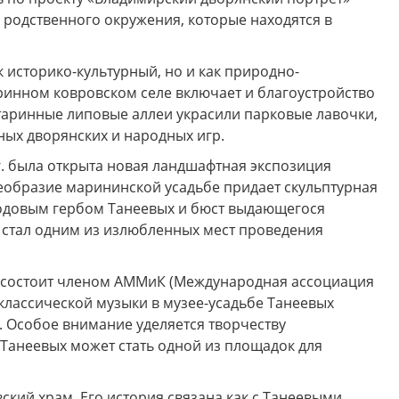
х родственного окружения, которые находятся в
 историко-культурный, но и как природно-
ринном ковровском селе включает и благоустройство
старинные липовые аллеи украсили парковые лавочки,
нных дворянских и народных игр.
г. была открыта новая ландшафтная экспозиция
еобразие марининской усадьбе придает скульптурная
родовым гербом Танеевых и бюст выдающегося
с стал одним из излюбленных мест проведения
г. состоит членом АММиК (Международная ассоциация
классической музыки в музее-усадьбе Танеевых
 Особое внимание уделяется творчеству
 Танеевых может стать одной из площадок для
кий храм. Его история связана как с Танеевыми