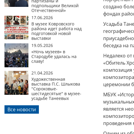
партизаны и
подпольщики Великой
создано боле
Отечественной»
фондах район
17.06.2026
Усадьба Тане
В музее Ковровского
района идет работа над
географичес
подготовкой новой
приусадебно
выставки
беседка на п
19.05.2026
«Ночь музеев» в
Недалеко от 
Стародубе удалась на
славу!
«Обитель Хр
композиция 
21.04.2026
композитора
Художественная
выставка П.С. Шлыкова
церемонии б
"Сороковые-
шестидесятые" в музее-
МБУК «Истор
усадьбе Танеевых
музыкальных
является не
Все новости
композиторо
проведения 
Одним из объ