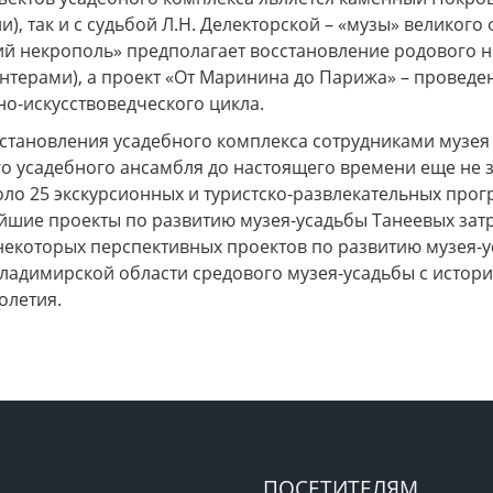
и), так и с судьбой Л.Н. Делекторской – «музы» великог
й некрополь» предполагает восстановление родового н
онтерами), а проект «От Маринина до Парижа» – проведе
о-искусствоведческого цикла.
сстановления усадебного комплекса сотрудниками музея
о усадебного ансамбля до настоящего времени еще не з
ло 25 экскурсионных и туристско-развлекательных прог
ейшие проекты по развитию музея-усадьбы Танеевых зат
некоторых перспективных проектов по развитию музея-у
Владимирской области средового музея-усадьбы с истор
толетия.
ПОСЕТИТЕЛЯМ