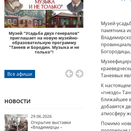
Музей-усадь
памятника ис
с
Музей "Усадьба двух генералов"
Музей «Усадьба дву
Владимирско
приглашает на новую музейно-
приглашает отправи
образовательную программу
князей Пожа
провинциальн
"Танеев и Бородин. Музыка и не
Богородицы, 
го
только"!
Музеефициров
краеведчески
Все афиши
Танеевых яв
К настоящем
«гнездо» Тан
ближайшее в
НОВОСТИ
добавятся дв
атмосферу жи
29.06.2026
Открытие выставки
Помимо новы
«Владимирцы –
портретная 