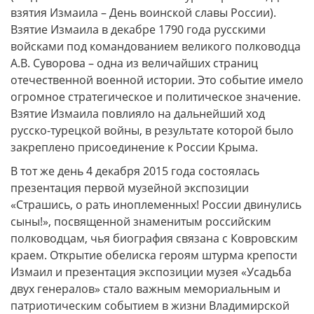
взятия Измаила – День воинской славы России).
Взятие Измаила в декабре 1790 года русскими
войсками под командованием великого полководца
А.В. Суворова – одна из величайших страниц
отечественной военной истории. Это событие имело
огромное стратегическое и политическое значение.
Взятие Измаила повлияло на дальнейший ход
русско-турецкой войны, в результате которой было
закреплено присоединение к России Крыма.
В тот же день 4 декабря 2015 года состоялась
презентация первой музейной экспозиции
«Страшись, о рать иноплеменных! России двинулись
сыны!», посвященной знаменитым российским
полководцам, чья биография связана с Ковровским
краем. Открытие обелиска героям штурма крепости
Измаил и презентация экспозиции музея «Усадьба
двух генералов» стало важным мемориальным и
патриотическим событием в жизни Владимирской