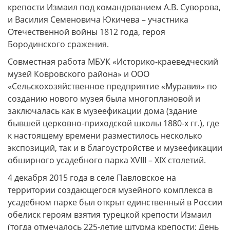
крепости Измаил под командованием А.В. Суворова,
и Василия Семеновича Юкичева – участника
Отечественной войны 1812 года, героя
Бородинского сражения.
Совместная работа МБУК «Историко-краеведческий
музей Ковровского района» и ООО
«Сельскохозяйственное предприятие «Муравия» по
созданию нового музея была многоплановой и
заключалась как в музеефикации дома (здание
бывшей церковно-приходской школы 1880-х гг.), где
к настоящему времени разместилось несколько
экспозиций, так и в благоустройстве и музеефикации
обширного усадебного парка XVIII – XIX столетий.
4 декабря 2015 года в селе Павловское на
территории создающегося музейного комплекса в
усадебном парке был открыт единственный в России
обелиск героям взятия турецкой крепости Измаил
(тогда отмечалось 225-летие штурма крепости; День