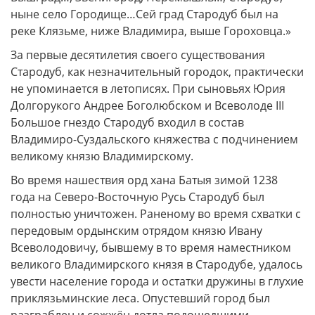
ныне село Городище…Сей град Стародуб был на
реке Клязьме, ниже Владимира, выше Гороховца.»
За первые десятилетия своего существования
Стародуб, как незначительный городок, практически
не упоминается в летописях. При сыновьях Юрия
Долгорукого Андрее Боголюбском и Всеволоде III
Большое гнездо Стародуб входил в состав
Владимиро-Суздальского княжества с подчинением
великому князю Владимирскому.
Во время нашествия орд хана Батыя зимой 1238
года на Северо-Восточную Русь Стародуб был
полностью уничтожен. Раненому во время схватки с
передовым ордынским отрядом князю Ивану
Всеволодовичу, бывшему в то время наместником
великого Владимирского князя в Стародубе, удалось
увести население города и остатки дружины в глухие
приклязьминские леса. Опустевший город был