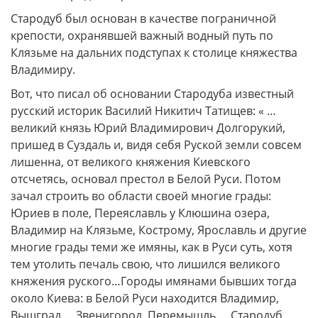
Стародуб был основан в качестве пограничной
крепости, охранявшей важный водный путь по
Клязьме на дальних подступах к столице княжества
Владимиру.
Вот, что писал об основании Стародуба известный
русский историк Василий Никитич Татищев: « …
великий князь Юрий Владимирович Долгорукий,
пришед в Суздаль и, видя себя Руской земли совсем
лишенна, от великого княжения Киевского
отсчетясь, основал престол в Белой Руси. Потом
зачал строить во области своей многие грады:
Юриев в поле, Переяславль у Клюшина озера,
Владимир на Клязьме, Кострому, Ярославль и другие
многие грады теми же имяны, как в Руси суть, хотя
тем утолить печаль свою, что лишился великого
княжения руского…Городы имянами бывших тогда
около Киева: в Белой Руси находится Владимир,
Вышград…, Звенигород, Перемышль…, Стародуб,