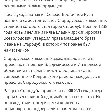
разграблен и сожжён дотла подошедшими
основными силами ордынцев.
После ухода Батыя из Северо-Восточной Руси
возникло самостоятельное Стародубское княжество,
столицей которого стал город Стародуб. Весной 1238
года новый великий князь Владимирский Ярослав II
Всеволодович утвердил права младшего брата
Ивана на Стародуб, в котором тот ранее был
наместником.
Стародубское княжество захватывало земли в
пределах нынешней Владимирской и Ивановской
областей и нет сомнения, что большая часть
современного Ковровского района находилась в
пределах Стародубского княжества.
Расцвет Стародуба пришёлся на XIII-XVI века, когда
город был столицей одноимённого княжества. Но
впоследствии город и земли княжества
неоднократно подвергались набегам татар и