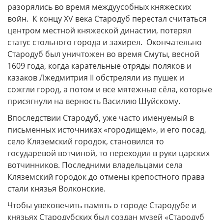
разорялись во время междуусобных княжеских
войн. К концу XV века Стародуб перестал считаться
центром местной княжеской династии, потерял
статус стольного города и захирел. Окончательно
Стародуб был уничтожен во время Смуты, весной
1609 года, когда карательные отряды поляков и
казаков Лжедмитрия II обстреляли из пушек и
сожгли город, а потом и все мятежные сёла, которые
присягнули на верность Василию Шуйскому.
Впоследствии Стародуб, уже часто именуемый в
письменных источниках «городищем», и его посад,
село Кляземский городок, становился то
государевой вотчиной, то переходил в руки царских
вотчинников. Последними владельцами села
Кляземский городок до отмены крепостного права
стали князья Волконские.
Чтобы увековечить память о городе Стародубе и
князьях Стародубских был создан музей «Стародуб