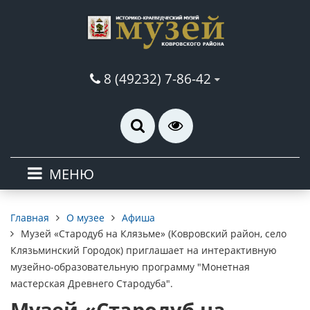
8 (49232) 7-86-42
МЕНЮ
О музее
Афиша
Главная
Музей «Стародуб на Клязьме» (Ковровский район, село
Клязьминский Городок) приглашает на интерактивную
музейно-образовательную программу "Монетная
мастерская Древнего Стародуба".
Музей «Стародуб на