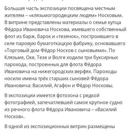
Большая часть экспозиции посвящена местным
жителям – «клязьмогородецким людям» Носковым.
В витрине представлены материалы о семье купца
Фёдора Ивановича Носкова, имевшего собственный
флот из барж, барок и «тезянок», построившего в
селе паровую бумаготкацкую фабрику, основавшего
«Торговый дом Фёдор Носков с сыновьями». По
Клязьме, Оке, Тезе и Волге ходили три буксирных
парохода, построенных для флота Фёдора
Ивановича на нижегородских верфях. Пароходы
носили имена трёх старших сыновей Фёдора
Ивановича: Василий, Агафон и Фёдор Носковы.
В экспозиции имеется фотозона с редкой
фотографией, запечатлевшей самое крупное судно
из речного флота Фёдора Ивановича – «Василий
Носков».
В одной из экспозиционных витрин размещены