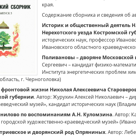
края.
х генералов»
Музей «Стародуб на Клязьме»
Дорогие
ться в эпоху
(Ковровский район, село
посе
Содержание сборника и сведения об ав
рских
Клязьминский Городок)
разно
приглашает на интерактивную
Пушкин
Историк и общественный деятель Н
музейно-образовательную
краевед
программу "Монетная мастерская
Нерехотского уезда Костромской г
Древнего Стародуба".
исторических наук, профессор Ивановс
Ивановского областного краеведческог
Поливановы – дворяне Московской
Сергеевич – кандидат физико-математ
Института энергетических проблем хи
область, г. Черноголовка)
 фронтовой жизни Николая Алексеевича Староверова
ой губернии
. Автор: Журухин Алексей Николаевич – 
еведческий музей», кандидат исторических наук (Владим
рнилово по воспоминаниям А.Н. Куломзина
. Автор: 
городской художественно-краеведческий музей» (Иванов
триевское и дворянский род Опряниных
. Автор: Ле