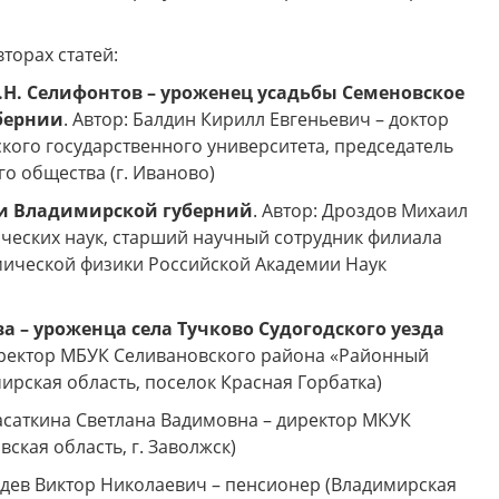
 друзья! Приглашаем Вас
Музей "Усадьба двух генералов
тить увлекательные и
приглашает на новую музейно
торах статей:
образные программы по
образовательную программу
ской карте в Историко-
"Танеев и Бородин. Музыка и н
.Н. Селифонтов – уроженец усадьбы Семеновское
ческом музее Ковровского
только"!
района в августе!
убернии
. Автор: Балдин Кирилл Евгеньевич – доктор
кого государственного университета, председатель
о общества (г. Иваново)
 и Владимирской губерний
. Автор: Дроздов Михаил
ических наук, старший научный сотрудник филиала
мической физики Российской Академии Наук
 – уроженца села Тучково Судогодского уезда
директор МБУК Селивановского района «Районный
ирская область, поселок Красная Горбатка)
Касаткина Светлана Вадимовна – директор МКУК
ская область, г. Заволжск)
бедев Виктор Николаевич – пенсионер (Владимирская