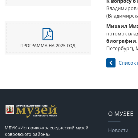
К вопросу о
Владимировн
(Владимирска
Михаил Мих
потомок влад
биографии
ПРОГРАММА НА 2025 ГОД
Петербург), 
Список 
О МУЗЕЕ
МБУК «Историко-краеведческий музей
Новости
Ковровского района»