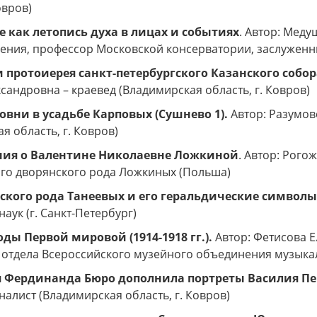
овров)
 как летопись духа в лицах и событиях
. Автор: Мед
ения, профессор Московской консерватории, заслуженный
 протоиерея санкт-петербургского Казанского соб
сандровна – краевед (Владимирская область, г. Ковров)
овни в усадьбе Карповых (Сушнево 1).
Автор:
Разумов
я область, г. Ковров)
ия о Валентине Николаевне Ложкиной
. Автор: Рого
го дворянского рода Ложкиных (Польша)
ского рода Танеевых и его геральдические символы
наук (г. Санкт-Петербург)
оды Первой мировой (1914-1918 гг.).
Автор:
Фетисова Е
отдела Всероссийского музейного объединения музыкаль
 Фердинанда Бюро дополнила портреты Василия Пе
налист (Владимирская область, г. Ковров)