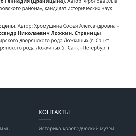
го Геннадия (Драницына).
Автор:
Фролова Элла
овского района», кандидат исторических наук
 сцены
. Автор: Хромушина Софья Александровна –
ксандр Николаевич Ложкин. Страницы
ирского дворянского рода Ложкиных (г. Санкт-
рянского рода Ложкиных (г. Санкт-Петербург)
КОНТАКТЫ
раммы
Историко-краеведческий музей