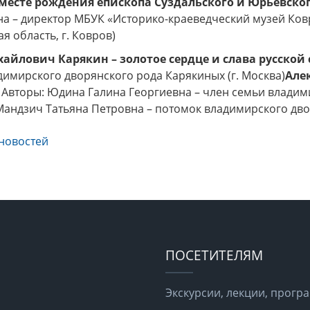
 месте рождения епископа Суздальского и Юрьевско
а – директор МБУК «Историко-краеведческий музей Ковр
я область, г. Ковров)
айлович Карякин – золотое сердце и слава русской
имирского дворянского рода Карякиных (г. Москва)
Але
. Авторы: Юдина Галина Георгиевна – член семьи владим
Мандзич Татьяна Петровна – потомок владимирского дво
новостей
ПОСЕТИТЕЛЯМ
Экскурсии, лекции, прог