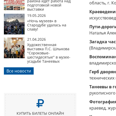
района идет работа над
область, г. К
подготовкой новой
выставки
Краеведение
19.05.2026
искусствовед
«Ночь музеев» в
Стародубе удалась на
Пути-дороги
славу!
Наталья Алек
21.04.2026
Загадка час
Художественная
(Владимирска
выставка П.С. Шлыкова
"Сороковые-
Воспоминан
шестидесятые" в музее-
усадьбе Танеевых
владимирско
Все новости
Герб дворян
технических 
Танеевы в г
рукописного 
Фотография
краевед, жур
КУПИТЬ БИЛЕТЫ ОНЛАЙН