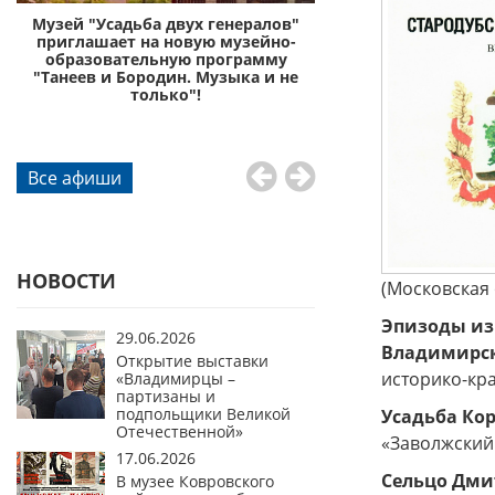
с
Музей "Усадьба двух генералов"
Музей «Усадьба дву
приглашает на новую музейно-
приглашает отправи
образовательную программу
князей Пожа
"Танеев и Бородин. Музыка и не
го
только"!
Все афиши
НОВОСТИ
(Московская 
Эпизоды из
29.06.2026
Владимирск
Открытие выставки
историко-кра
«Владимирцы –
партизаны и
подпольщики Великой
Усадьба Ко
Отечественной»
«Заволжский 
17.06.2026
Сельцо Дми
В музее Ковровского