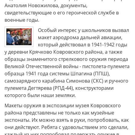
Анатолия Новожилова, документы,
свидетельствующие о его героической службе в
военные годы.
Особый интерес у школьников вызвал
макет аэродрома дальней авиации,
который действовал в 1941-1942 годы
у деревни Крячково Ковровского района, а также
образцы знаменитого стрелкового оружия периода
Великой Отечественной войны - пистолета-пулемета
образца 1941 года системы Шпагина (ППШ),
самозарядного карабина Симонова (СКС) и ручного
пулемета Дегтярева (РПД-44), конструкторами
которого были наши земляки.
Макеты оружия в экспозиции музея Ковровского
района представлены не только как музейные
экспонаты. Их можно взять в руки, попробовать, как
они действуют. Ребята с удовольствием это сделали,
каждый из них попробовал подержать оружие в