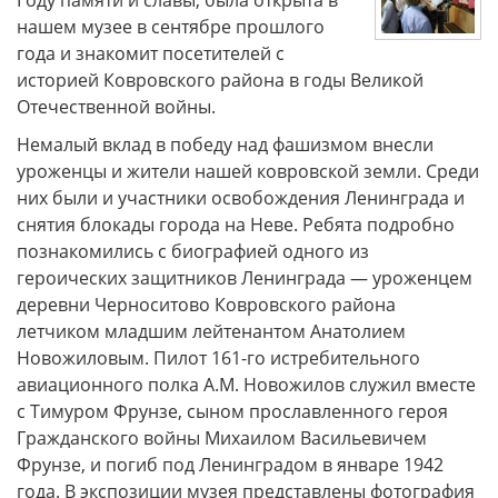
нашем музее в сентябре прошлого
года и знакомит посетителей с
историей Ковровского района в годы Великой
Отечественной войны.
Немалый вклад в победу над фашизмом внесли
уроженцы и жители нашей ковровской земли. Среди
них были и участники освобождения Ленинграда и
снятия блокады города на Неве. Ребята подробно
познакомились с биографией одного из
героических защитников Ленинграда — уроженцем
деревни Черноситово Ковровского района
летчиком младшим лейтенантом Анатолием
Новожиловым. Пилот 161-го истребительного
авиационного полка А.М. Новожилов служил вместе
с Тимуром Фрунзе, сыном прославленного героя
Гражданского войны Михаилом Васильевичем
Фрунзе, и погиб под Ленинградом в январе 1942
года. В экспозиции музея представлены фотография