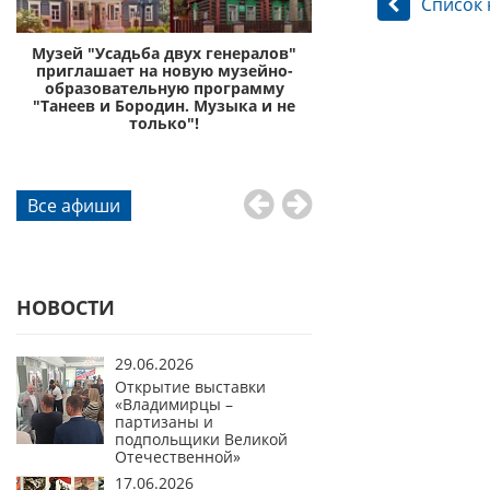
Список 
с
Музей "Усадьба двух генералов"
Музей «Усадьба дву
приглашает на новую музейно-
приглашает отправи
образовательную программу
князей Пожа
"Танеев и Бородин. Музыка и не
го
только"!
Все афиши
НОВОСТИ
29.06.2026
Открытие выставки
«Владимирцы –
партизаны и
подпольщики Великой
Отечественной»
17.06.2026