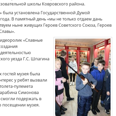
зовательной школы Ковровского района.
а» была установлена Государственной Думой
года. В памятный день «мы не только отдаем дань
ствуем ныне живущих Героев Советского Союза, Героев
Славы».
видеоролик «Славные
создания
 деятельностью
кого уезда Г.С. Шпагина
х гостей музея была
терес у ребят вызвали
толета-пулемета
 карабина Симонова
а смогли подержать в
 о посещении музея.