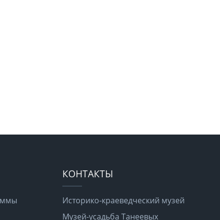
КОНТАКТЫ
раммы
Историко-краеведческий музей
Музей-усадьба Танеевых