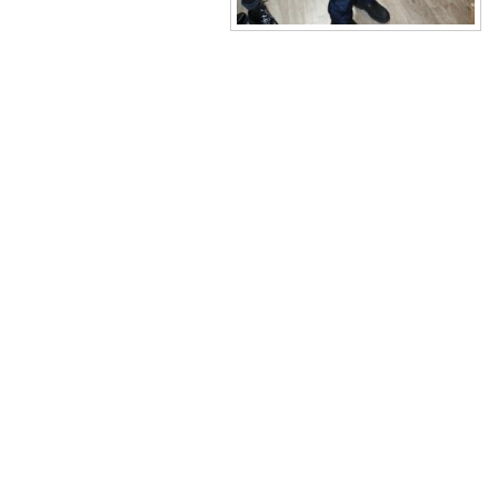
 друзья! Приглашаем Вас
Музей "Усадьба двух генералов
тить увлекательные и
приглашает на новую музейно
образные программы по
образовательную программу
ской карте в Историко-
"Танеев и Бородин. Музыка и н
ческом музее Ковровского
только"!
района в августе!