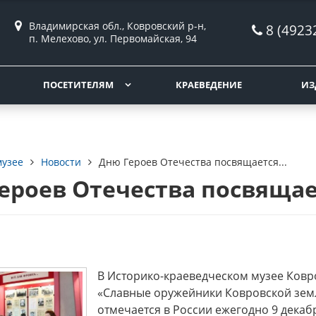
Владимирская обл., Ковровский р-н,
8 (4923
п. Мелехово, ул. Первомайская, 94
ПОСЕТИТЕЛЯМ
КРАЕВЕДЕНИЕ
ИЗ
музее
Новости
Дню Героев Отечества посвящается...
ероев Отечества посвящает
В Историко-краеведческом музее Ков
«Славные оружейники Ковровской земл
отмечается в России ежегодно 9 декаб