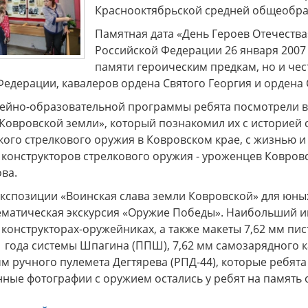
Краснооктябрьской средней общеобра
Памятная дата «День Героев Отечеств
Российской Федерации 26 января 2007 
памяти героическим предкам, но и че
едерации, кавалеров ордена Святого Георгия и ордена 
зейно-образовательной программы ребята посмотрели 
Ковровской земли», который познакомил их с историей 
кого стрелкового оружия в Ковровском крае, с жизнью и
конструкторов стрелкового оружия - уроженцев Ковровс
ова.
экспозиции «Воинская слава земли Ковровской» для юны
ематическая экскурсия «Оружие Победы». Наибольший ин
конструкторах-оружейниках, а также макеты 7,62 мм пис
1 года системы Шпагина (ППШ), 7,62 мм самозарядного
 мм ручного пулемета Дегтярева (РПД-44), которые ребят
нные фотографии с оружием остались у ребят на память