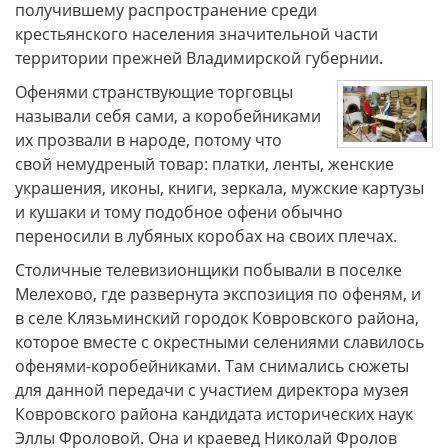
получившему распространение среди
крестьянского населения значительной части
территории прежней Владимирской губернии.
Офенями странствующие торговцы
называли себя сами, а коробейниками
их прозвали в народе, потому что
свой немудреный товар: платки, ленты, женские
украшения, иконы, книги, зеркала, мужские картузы
и кушаки и тому подобное офени обычно
переносили в лубяных коробах на своих плечах.
Столичные телевизионщики побывали в поселке
Мелехово, где развернута экспозиция по офеням, и
в селе Клязьминский городок Ковровского района,
которое вместе с окрестными селениями славилось
офенями-коробейниками. Там снимались сюжеты
для данной передачи с участием директора музея
Ковровского района кандидата исторических наук
Эллы Фроловой. Она и краевед Николай Фролов