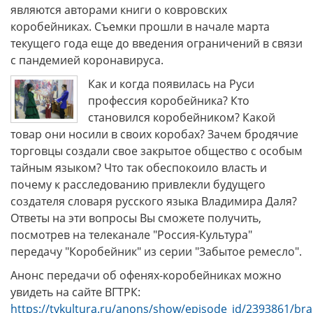
являются авторами книги о ковровских
коробейниках. Съемки прошли в начале марта
текущего года еще до введения ограничений в связи
с пандемией коронавируса.
Как и когда появилась на Руси
профессия коробейника? Кто
становился коробейником? Какой
товар они носили в своих коробах? Зачем бродячие
торговцы создали свое закрытое общество с особым
тайным языком? Что так обеспокоило власть и
почему к расследованию привлекли будущего
создателя словаря русского языка Владимира Даля?
Ответы на эти вопросы Вы сможете получить,
посмотрев на телеканале "Россия-Культура"
передачу "Коробейник" из серии "Забытое ремесло".
Анонс передачи об офенях-коробейниках можно
увидеть на сайте ВГТРК:
https://tvkultura.ru/anons/show/episode_id/2393861/br