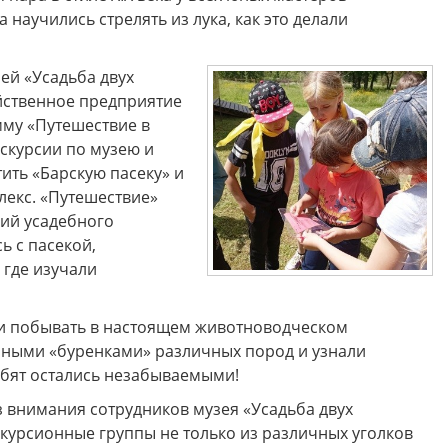
 научились стрелять из лука, как это делали
 друзья! Приглашаем Вас
Музей "Усадьба двух генералов
тить увлекательные и
приглашает на новую музейно
ей «Усадьба двух
образные программы по
образовательную программу
ской карте в Историко-
"Танеев и Бородин. Музыка и н
яйственное предприятие
ческом музее Ковровского
только"!
му «Путешествие в
района в августе!
кскурсии по музею и
тить «Барскую пасеку» и
екс. «Путешествие»
ций усадебного
ь с пасекой,
 где изучали
ли побывать в настоящем животноводческом
чными «буренками» различных пород и узнали
ебят остались незабываемыми!
з внимания сотрудников музея «Усадьба двух
скурсионные группы не только из различных уголков