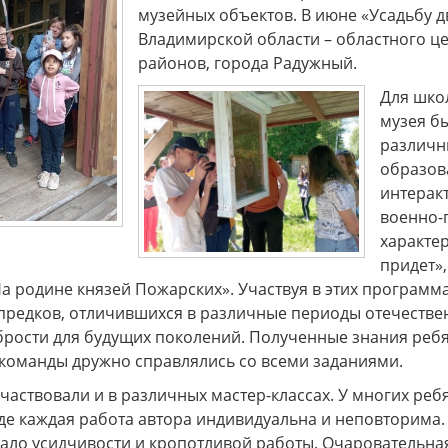
музейных объектов. В июне «Усадьбу д
Владимирской области – областного це
районов, города Радужный.
Для шко
музея б
различн
образов
интерак
военно-
характер
придет»,
На родине князей Пожарских». Участвуя в этих програм
предков, отличившихся в различные периоды отечестве
брости для будущих поколений. Полученные знания ребят
команды дружно справлялись со всеми заданиями.
аствовали и в различных мастер-классах. У многих реб
де каждая работа автора индивидуальна и неповторима.
ало усидчивости и кропотливой работы. Очаровательная 