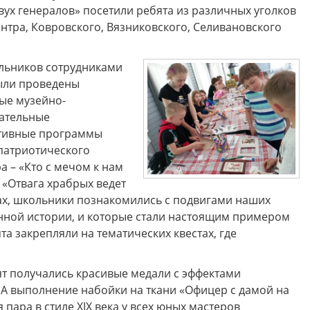
вух генералов» посетили ребята из различных уголков
нтра, Ковровского, Вязниковского, Селивановского
льников сотрудниками
ыли проведены
ые музейно-
ательные
тивные программы
патриотического
а – «Кто с мечом к нам
 «Отвага храбрых ведет
мах, школьники познакомились с подвигами наших
нной истории, и которые стали настоящим примером
а закрепляли на тематических квестах, где
ят получались красивые медали с эффектами
 А выполнение набойки на ткани «Офицер с дамой на
пара в стиле XIX века у всех юных мастеров