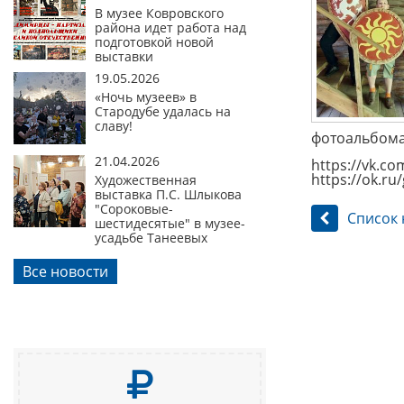
В музее Ковровского
района идет работа над
подготовкой новой
выставки
19.05.2026
«Ночь музеев» в
Стародубе удалась на
славу!
фотоальбомах
21.04.2026
https://vk.c
https://ok.r
Художественная
выставка П.С. Шлыкова
"Сороковые-
Список 
шестидесятые" в музее-
усадьбе Танеевых
Все новости