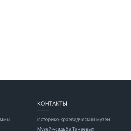
КОНТАКТЫ
раммы
Историко-краеведческий музей
Музей-усадьба Танеевых