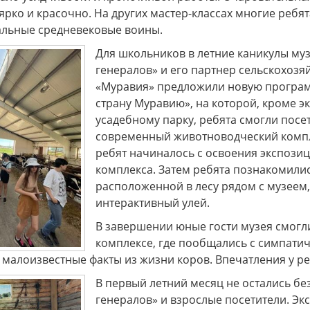
ярко и красочно. На других мастер-классах многие ребята
льные средневековые воины.
х генералов»
Музей «Стародуб на Клязьме»
Дорогие
ться в эпоху
(Ковровский район, село
посе
Для школьников в летние каникулы муз
рских
Клязьминский Городок)
разно
приглашает на интерактивную
Пушкин
генералов» и его партнер сельскохоз
музейно-образовательную
краевед
«Муравия» предложили новую програм
программу "Монетная мастерская
Древнего Стародуба".
страну Муравию», на которой, кроме э
усадебному парку, ребята смогли посе
современный животноводческий компл
ребят начиналось с освоения экспози
комплекса. Затем ребята познакомилис
расположенной в лесу рядом с музеем,
интерактивный улей.
В завершении юные гости музея смог
комплексе, где пообщались с симпати
малоизвестные факты из жизни коров. Впечатления у р
В первый летний месяц не остались бе
генералов» и взрослые посетители. Эк