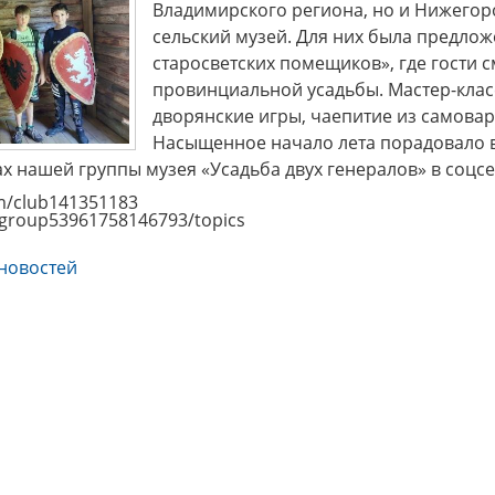
Владимирского региона, но и Нижегор
сельский музей. Для них была предлож
старосветских помещиков», где гости с
провинциальной усадьбы. Мастер-клас
дворянские игры, чаепитие из самова
Насыщенное начало лета порадовало в
 нашей группы музея «Усадьба двух генералов» в соцсе
om/club141351183
u/group53961758146793/topics
новостей