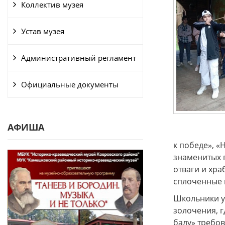
Коллектив музея
Устав музея
Административный регламент
Официальные документы
АФИША
к победе», «
знаменитых 
отваги и хра
сплоченные 
Школьники уч
золочения, г
балу» требов