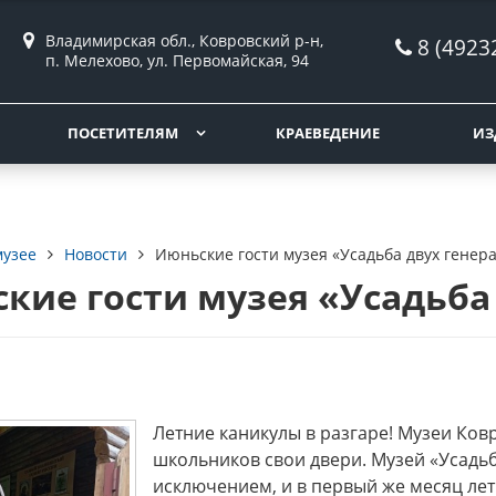
Владимирская обл., Ковровский р-н,
8 (4923
п. Мелехово, ул. Первомайская, 94
ПОСЕТИТЕЛЯМ
КРАЕВЕДЕНИЕ
ИЗ
музее
Новости
Июньские гости музея «Усадьба двух генер
кие гости музея «Усадьба
Летние каникулы в разгаре! Музеи Ко
школьников свои двери. Музей «Усадьб
исключением, и в первый же месяц ле