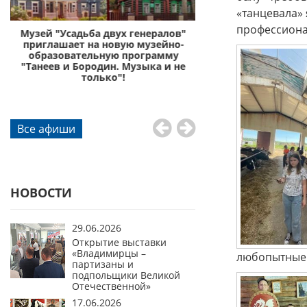
«танцевала» 
профессиона
с
Музей "Усадьба двух генералов"
Музей «Усадьба дву
приглашает на новую музейно-
приглашает отправи
образовательную программу
князей Пожа
"Танеев и Бородин. Музыка и не
го
только"!
Все афиши
НОВОСТИ
29.06.2026
Открытие выставки
«Владимирцы –
любопытные 
партизаны и
подпольщики Великой
Отечественной»
17.06.2026