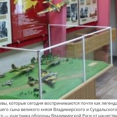
х генералов»
Музей «Стародуб на Клязьме»
Дорогие
ться в эпоху
(Ковровский район, село
посе
рских
Клязьминский Городок)
разно
приглашает на интерактивную
Пушкин
музейно-образовательную
краевед
программу "Монетная мастерская
Древнего Стародуба".
вы, которые сегодня воспринимаются почти как легенда
шего сына великого князя Владимирского и Суздальског
го — участника обороны Владимирской Руси от нашестви