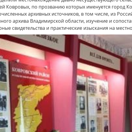
зей Ковровых, по прозванию которых именуется город К
численных архивных источников, в том числе, из Росси
ного архива Владимирской области, изучение и сопоста
ные свидетельства и практические изыскания на местно