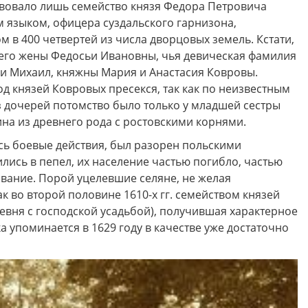
твовало лишь семейство князя Федора Петровича
м языком, офицера суздальского гарнизона,
м в 400 четвертей из числа дворцовых земель. Кстати,
и его жены Федосьи Ивановны, чья девическая фамилия
р и Михаил, княжны Мария и Анастасия Ковровы.
од князей Ковровых пресекся, так как по неизвестным
з дочерей потомство было только у младшей сестры
а из древнего рода с ростовскими корнями.
лись боевые действия, был разорен польскими
лись в пепел, их население частью погибло, частью
ование. Порой уцелевшие селяне, не желая
к во второй половине 1610-х гг. семейством князей
евня с господской усадьбой), получившая характерное
 упоминается в 1629 году в качестве уже достаточно