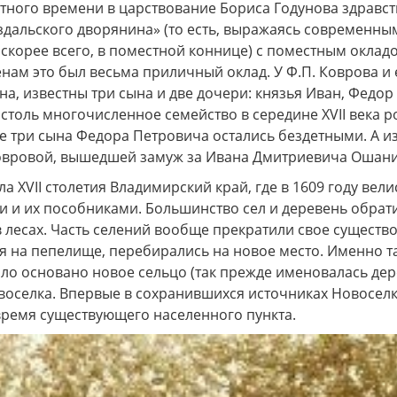
утного времени в царствование Бориса Годунова здравс
здальского дворянина» (то есть, выражаясь современны
скорее всего, в поместной коннице) с поместным окладо
енам это был весьма приличный оклад. У Ф.П. Коврова 
на, известны три сына и две дочери: князья Иван, Федо
столь многочисленное семейство в середине XVII века р
е три сына Федора Петровича остались бездетными. А и
овровой, вышедшей замуж за Ивана Дмитриевича Ошанин
ла XVII столетия Владимирский край, где в 1609 году ве
 и их пособниками. Большинство сел и деревень обрати
 лесах. Часть селений вообще прекратили свое существ
 на пепелище, перебирались на новое место. Именно та
ло основано новое сельцо (так прежде именовалась дер
оселка. Впервые в сохранившихся источниках Новоселка
время существующего населенного пункта.