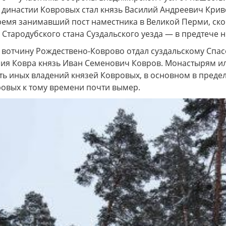
 династии Ковровых стал князь Василий Андреевич Кри
ремя занимавший пост наместника в Великой Перми, ско
Стародубского стана Суздальского уезда — в предтече 
 вотчину Рождествено-Коврово отдал суздальскому Спас
ия Ковра князь Иван Семенович Ковров. Монастырям или
ть иных владений князей Ковровых, в основном в преде
ровых к тому времени почти вымер.