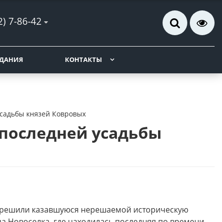
2) 7-86-42
ДАНИЯ
КОНТАКТЫ
усадьбы князей Ковровых
 последней усадьбы
азрешили казавшуюся нерешаемой историческую
а Новоселка, где находилась последняя по времени