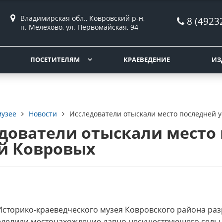
Владимирская обл., Ковровский р-н,
8 (4923
п. Мелехово, ул. Первомайская, 94
ПОСЕТИТЕЛЯМ
КРАЕВЕДЕНИЕ
ИЗ
музее
Новости
Исследователи отыскали место последней 
дователи отыскали место
й Ковровых
Историко-краеведческого музея Ковровского района р
ределили местонахождение давно несуществующего сельц