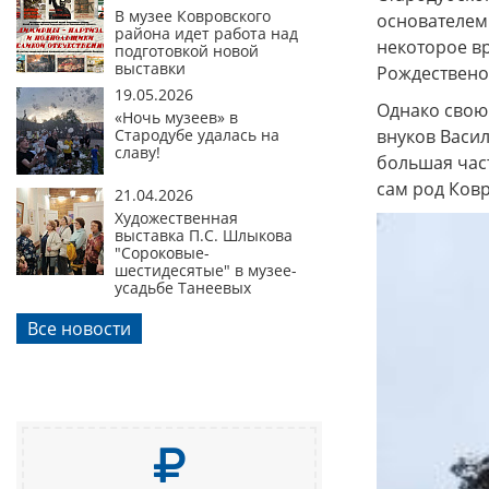
В музее Ковровского
основателем
района идет работа над
некоторое в
подготовкой новой
выставки
Рождествено 
19.05.2026
Однако свою
«Ночь музеев» в
Стародубе удалась на
внуков Васил
славу!
большая час
сам род Ков
21.04.2026
Художественная
выставка П.С. Шлыкова
"Сороковые-
шестидесятые" в музее-
усадьбе Танеевых
Все новости