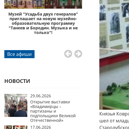
с
Музей "Усадьба двух генералов"
Музей «Усадьба дву
приглашает на новую музейно-
приглашает отправи
образовательную программу
князей Пожа
"Танеев и Бородин. Музыка и не
го
только"!
Все афиши
НОВОСТИ
29.06.2026
Открытие выставки
«Владимирцы –
партизаны и
Князья Ковро
подпольщики Великой
Отечественной»
шел от млад
17.06.2026
Стародубско