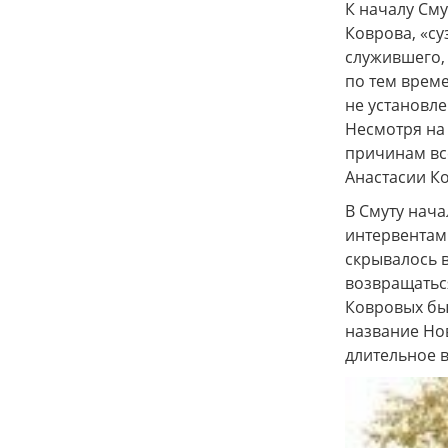
К началу См
Коврова, «су
служившего, 
по тем врем
не установле
Несмотря на 
причинам вс
Анастасии К
В Смуту нача
интервентами
скрывалось в
возвращаться
Ковровых бы
название Нов
длительное 