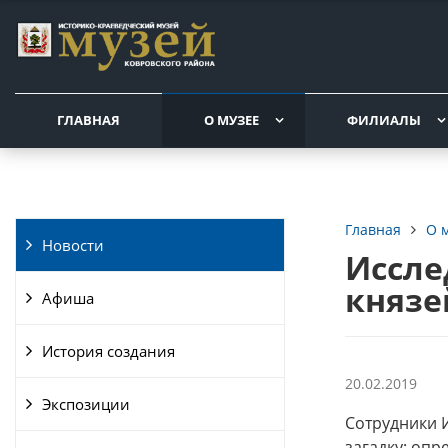
ГЛАВНАЯ
О МУЗЕЕ
ФИЛИАЛЫ
О 
Главная
Новости
Иссле
князе
Афиша
История создания
20.02.2019
Экспозиции
Сотрудники 
загадку: оп