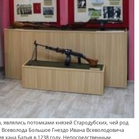
 друзья! Приглашаем Вас
Музей "Усадьба двух генералов
тить увлекательные и
приглашает на новую музейно
образные программы по
образовательную программу
ской карте в Историко-
"Танеев и Бородин. Музыка и н
ческом музее Ковровского
только"!
района в августе!
, являлись потомками князей Стародубских, чей род
о Всеволода Большое Гнездо Ивана Всеволодовича
я хана Батыя в 1238 году. Непосредственным