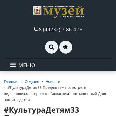
8 (49232) 7-86-42
МЕНЮ
О музее
Новости
Главная
#КультураДетям33 Предлагаем посмотреть
видеоролик,мастер-класс "аквагрим" посвященный Дню
Защиты детей
#КультураДетям33