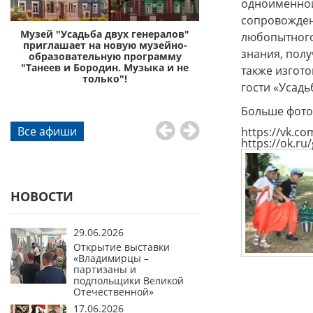
одноименной
сопровождени
с
Музей "Усадьба двух генералов"
Музей «Усадьба дву
любопытного
приглашает на новую музейно-
приглашает отправи
знания, полу
образовательную программу
князей Пожа
"Танеев и Бородин. Музыка и не
также изгот
го
только"!
гости «Усад
Больше фото 
Все афиши
https://vk.c
https://ok.r
НОВОСТИ
29.06.2026
Открытие выставки
«Владимирцы –
партизаны и
подпольщики Великой
Отечественной»
17.06.2026