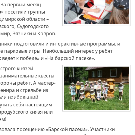
 За первый месяц
в» посетили группы
димирской области –
ского, Судогодского
мир, Вязники и Ковров.
удники подготовили и интерактивные программы, и
ые парковые игры. Наибольший интерес у ребят
ведет к победе» и «На барской пасеке».
остроге князей
 занимательные квесты
тороны ребят. А мастер-
енира и стрельбе из
вали наибольший
щутить себя настоящим
родубского князя или
ям!
вовала посещению «Барской пасеки». Участники