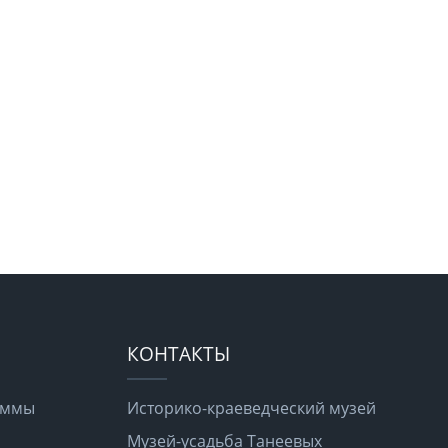
КОНТАКТЫ
раммы
Историко-краеведческий музей
Музей-усадьба Танеевых