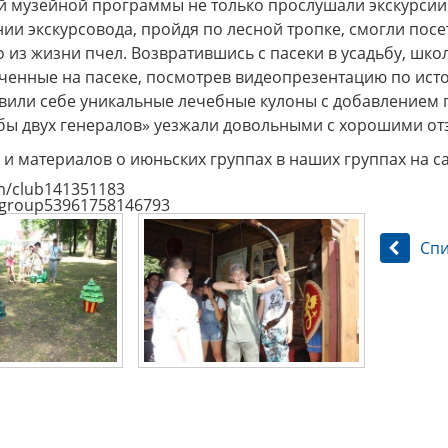
 музейной программы не только прослушали экскурсии 
и экскурсовода, пройдя по лесной тропке, смогли посет
х генералов»
Музей «Стародуб на Клязьме»
Дорогие
 из жизни пчел. Возвратившись с пасеки в усадьбу, шк
ться в эпоху
(Ковровский район, село
посе
ченные на пасеке, посмотрев видеопрезентацию по исто
рских
Клязьминский Городок)
разно
приглашает на интерактивную
Пушкин
овили себе уникальные лечебные кулоны с добавлением 
музейно-образовательную
краевед
ьбы двух генералов» уезжали довольными с хорошими от
программу "Монетная мастерская
Древнего Стародуба".
и материалов о июньских группах в наших группах на са
om/club141351183
u/group53961758146793
Спи