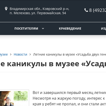
Владимирская обл., Ковровский р-н,
8 (4923
п. Мелехово, ул. Первомайская, 94
ПОСЕТИТЕЛЯМ
КРАЕВЕДЕНИЕ
ИЗ
музее
Новости
Летние каникулы в музее «Усадьба двух ге
е каникулы в музее «Усад
Вот и завершился первый месяц летни
Несмотря на жаркую погоду, интерес к
края у ребят не пропал, и они стали а