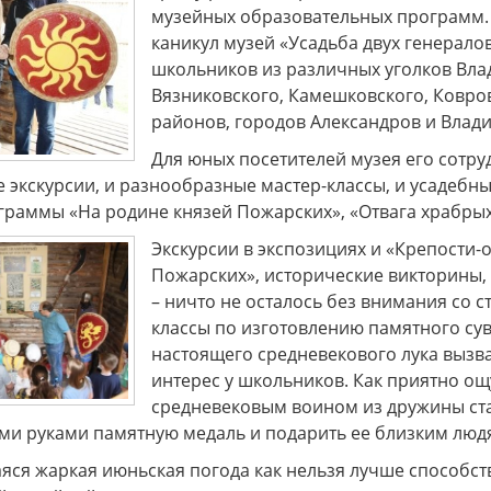
музейных образовательных программ.
каникул музей «Усадьба двух генерало
школьников из различных уголков Вла
Вязниковского, Камешковского, Ковров
районов, городов Александров и Влади
Для юных посетителей музея его сотр
 экскурсии, и разнообразные мастер-классы, и усадебн
раммы «На родине князей Пожарских», «Отвага храбрых 
Экскурсии в экспозициях и «Крепости-
Пожарских», исторические викторины,
– ничто не осталось без внимания со с
классы по изготовлению памятного сув
настоящего средневекового лука выз
интерес у школьников. Как приятно о
средневековым воином из дружины ста
ими руками памятную медаль и подарить ее близким люд
яся жаркая июньская погода как нельзя лучше способст