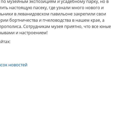
по музейным экспозициям и усадебному парку, но в
ить настоящую пасеку, где узнали много нового и
 друзья! Приглашаем Вас
Музей "Усадьба двух генералов
ольники в леванидовском павильоне закрепили свои
тить увлекательные и
приглашает на новую музейно
рии бортничества и пчеловодства в нашем крае, а
образные программы по
образовательную программу
ской карте в Историко-
"Танеев и Бородин. Музыка и н
прополиса. Сотрудникам музея приятно, что все юные
ческом музее Ковровского
только"!
зывами и настроением!
района в августе!
йтах:
сок новостей