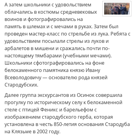
А затем школьники с удовольствием
облачались в костюмы средневековых
воинов и фотографировались на
память в шлемах и с мечами в руках. Затем был
проведен мастер-класс по стрельбе из лука. Ребята с
удовольствием посылали стрелы из луков и
арбалетов в мишени и сражались почти по-
настоящему тямбарами (учебными мечами).
Школьники сфотографировались на фоне
белокаменного памятника князю Ивану
Всеволодовичу — основателю рода князей
Стародубских.
Далее группа экскурсантов из Осинок совершила
прогулку по историческому селу к белокаменной
стеле с птицей Феникс и барельефом с
изображением стародубского герба, которая
установлена в честь 850-летия основания Стародуба
на Клязьме в 2002 году.