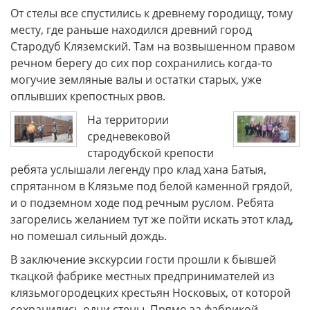
От стелы все спустились к древнему городищу, тому
месту, где раньше находился древний город
Стародуб Кляземский. Там на возвышенном правом
речном берегу до сих пор сохранились когда-то
могучие земляные валы и остатки старых, уже
оплывших крепостных рвов.
На территории
средневековой
стародубской крепости
ребята услышали легенду про клад хана Батыя,
спрятанном в Клязьме под белой каменной грядой,
и о подземном ходе под речным руслом. Ребята
загорелись желанием тут же пойти искать этот клад,
но помешал сильный дождь.
В заключение экскурсии гости прошли к бывшей
ткацкой фабрике местных предпринимателей из
клязьмогородецких крестьян Носковых, от которой
сохранились одни стены. Прямо за фабрикой