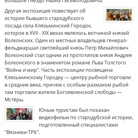
Большое Гнездо Ивана I Всеволодовича.
Другая экспозиция повествует об
истории бывшего стародубского
посада села Клязьминский Городок,
которое в XVII - XIX веках являлось вотчиной князей
Волконских. Один из местных владельцев генерал-
фельдмаршал светлейший князь Петр Михайлович
Волконский стал одним из прототипов князя Андрея
Болконского в знаменитом романе Льва Толстого
"Война и мир". Часть экспозиции посвящена
Клязьминскому Городку — центру рыбной торговли
в средние века, причем с особым размахом рыбой
там торговли жители Богоявленской слободы —
Мстёры.
Юным туристам был показан
видеофильм по стародубской истории,
подготовленный специалистами
"Вязники-ТРК".