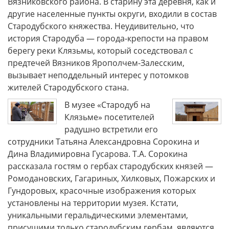
Вязниковского района. В старину эта деревня, как и
другие населенные пункты округи, входили в состав
Стародубского княжества. Неудивительно, что
история Стародуба — города-крепости на правом
берегу реки Клязьмы, который соседствовал с
предтечей Вязников Ярополчем-Залесским,
вызывает неподдельный интерес у потомков
жителей Стародубского стана.
В музее «Стародуб на
Клязьме» посетителей
радушно встретили его
сотрудники Татьяна Александровна Сорокина и
Дина Владимировна Гусарова. Т.А. Сорокина
рассказала гостям о гербах стародубских князей —
Ромодановских, Гагариных, Хилковых, Пожарских и
Гундоровых, красочные изображения которых
установлены на территории музея. Кстати,
уникальными геральдическими элементами,
присущими только стародубским гербам, являются