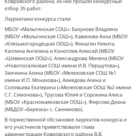
Ковровского района, из них прошли конкурсный
отбор 35 работ.
Лауреатами конкурса стали:
МБОУ «Малыгинская СОШ»: Базунова Владлена
(МБОУ «Малыгинская СОШ»), Кавинова Анна (МБОУ
«Клязьмогородецкая ООШ»), Финагин Никита,
Каплина Ангелина и Коноплев Алексей (МБОУ
«Шевинская ООШ»), Александрова Милена (МБОУ
«Новопоселковая СОШ имени И.В. Першутова»),
Заичкина Алина (МБОУ «Мелеховская СОШ №1
имени И.П. Монахова»), Ахмедова Алина и
Соловьева Екатерина («Мелеховская ООШ №2 имени
С.Г. Симонова»), Трусова Юлия и Сорокина Алиса
(МБОУ «Красномаяковская ООШ»), Фирсова Диана
(МБДОУ «Березка» с. Санниково).
В торжественной обстановке лауреатов конкурса и
его участников приветствовали глава
администрации Ковровского района В.В.