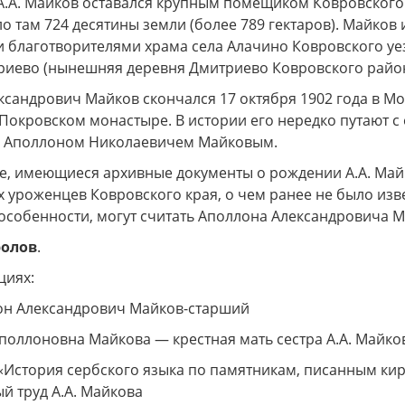
.А. Майков оставался крупным помещиком Ковровского и 
 там 724 десятины земли (более 789 гектаров). Майков 
 благотворителями храма села Алачино Ковровского уез
риево (нынешняя деревня Дмитриево Ковровского район
сандрович Майков скончался 17 октября 1902 года в Мос
Покровском монастыре. В истории его нередко путают с
 Аполлоном Николаевичем Майковым.
е, имеющиеся архивные документы о рождении А.А. Майк
 уроженцев Ковровского края, о чем ранее не было изв
 особенности, могут считать Аполлона Александровича 
олов
.
циях:
он Александрович Майков-старший
поллоновна Майкова — крестная мать сестра А.А. Майк
«История сербского языка по памятникам, писанным кир
й труд А.А. Майкова