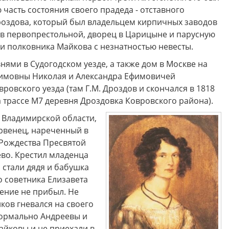
асть состояния своего прадеда - отставного
роздова, который был владельцем кирпичных заводов
 друзья! Приглашаем Вас
Музей "Усадьба двух генералов
тить увлекательные и
приглашает на новую музейно
 в первопрестольной, дворец в Царицыне и парусную
образные программы по
образовательную программу
и полковника Майкова с незнатностью невесты.
ской карте в Историко-
"Танеев и Бородин. Музыка и н
ческом музее Ковровского
только"!
ями в Судогодском уезде, а также дом в Москве на
района в августе!
Ефимовны Николая и Александра Ефимовичей
овского уезда (там Г.М. Дроздов и скончался в 1818
а трассе М7 деревня Дроздовка Ковровского района).
 Владимирской области,
ервенец, нареченный в
 Рождества Пресвятой
во. Крестил младенца
 стали дядя и бабушка
 советника Елизавета
ение не прибыл. Не
ков гневался на своего
формально Андреевы и
айковы и не приехали в