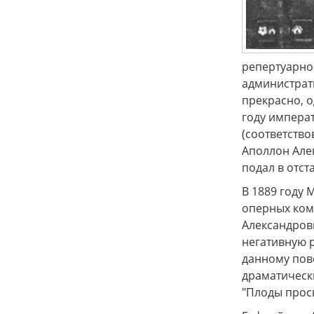
репертуарной
администрат
прекрасно, о
году импера
(соответство
Аполлон Алек
подал в отста
В 1889 году
оперных комп
Александров
негативную 
данному пов
драматическ
"Плоды прос