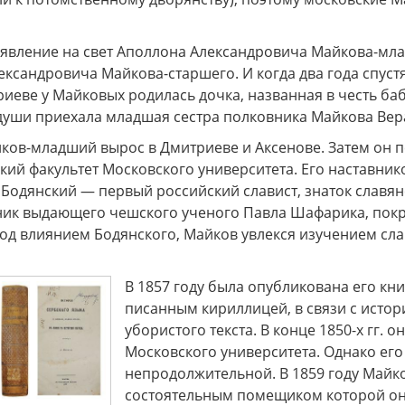
оявление на свет Аполлона Александровича Майкова-мл
ксандровича Майкова-старшего. И когда два года спустя 
иеве у Майковых родилась дочка, названная в честь ба
души приехала младшая сестра полковника Майкова Вер
ов-младший вырос в Дмитриеве и Аксенове. Затем он пе
кий факультет Московского университета. Его наставник
одянский — первый российский славист, знаток славянс
еник выдающего чешского ученого Павла Шафарика, покр
од влиянием Бодянского, Майков увлекся изучением сла
В 1857 году была опубликована его кн
писанным кириллицей, в связи с истор
убористого текста. В конце 1850-х гг.
Московского университета. Однако его
непродолжительной. В 1859 году Майко
состоятельным помещиком которой он 