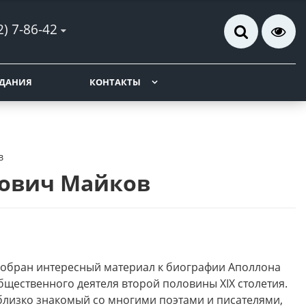
2) 7-86-42
ДАНИЯ
КОНТАКТЫ
в
рович Майков
собран интересный материал к биографии Аполлона
бщественного деятеля второй половины XIX столетия.
 близко знакомый со многими поэтами и писателями,