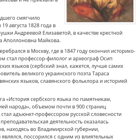
адшего смягчило
19 августа 1828 года в
бушки Андреевой Елизаветой, в качестве крестной
а Аполлоновна Майкова.
ребрался в Москву, где в 1847 году окончил историко-
ом стал профессор-филолог и археограф Осип
ких языков (сербский знал, кажется, лучше самих
овитель великого украинского поэта Тараса
вянских языков, славянского фольклора и историей
ига «История сербского языка по памятникам,
ией народа», объемом почти в 900 страниц
 он стал адъюнкт-профессором русской словесности
 преподавательская деятельность оказалась
в, находясь во Владимирской губернии,
являлся, поссорился с одним из влиятельных