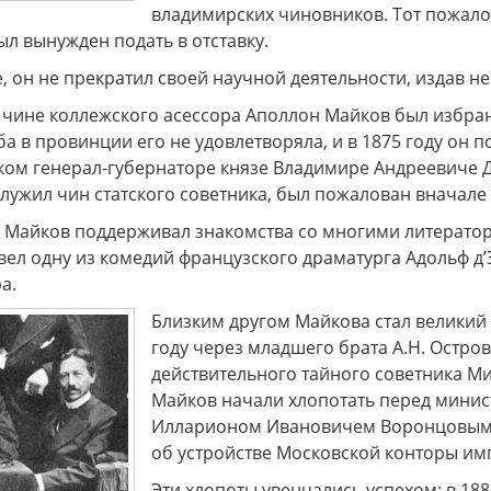
владимирских чиновников. Тот пожало
л вынужден подать в отставку.
, он не прекратил своей научной деятельности, издав н
 в чине коллежского асессора Аполлон Майков был избра
а в провинции его не удовлетворяла, и в 1875 году он
ком генерал-губернаторе князе Владимире Андреевиче Д
лужил чин статского советника, был пожалован вначале 
р Майков поддерживал знакомства со многими литератор
вел одну из комедий французского драматурга Адольф д
а.
Близким другом Майкова стал великий 
году через младшего брата А.Н. Остро
действительного тайного советника Ми
Майков начали хлопотать перед минис
Илларионом Ивановичем Воронцовым, 
об устройстве Московской конторы имп
Эти хлопоты увенчались успехом: в 18