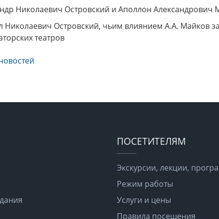
ндр Николаевич Островский и Аполлон Александрович М
 Николаевич Островский, чьим влиянием А.А. Майков з
торских театров
новостей
ПОСЕТИТЕЛЯМ
Экскурсии, лекции, прог
Режим работы
здания
Услуги и цены
Правила посещения