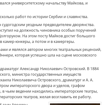
вался университетскому начальству Майкова, и
есколько работ по истории Сербии и славянства.
н судогодским уездным предводителем дворянства.
 поступил на должность чиновника особых поручений
олгоруком. На этом посту Майков достиг большого
в камер-юнкеры, а потом и в камергеры.
ами и являлся автором многих театральных рецензий,
’Эннери, которая успешно шла на сцене московского
драматург Александр Николаевич Островский. В 1884
вского, министра государственных имуществ
хаила Николаевича Островского, драматург и А. А.
тром императорского двора и уделов, графом
в чьем ведении находились императорские театры,
ераторских театров, желая возглавить ее работу.
86 году Аполлон