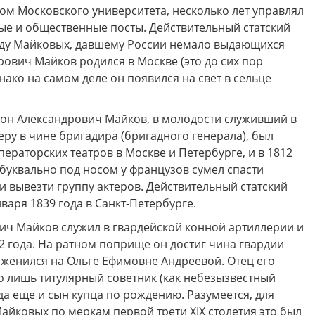
ром Московского университета, несколько лет управлял
е и общественные посты. Действительный статский
роду Майковых, давшему России немало выдающихся
рович Майков родился в Москве (это до сих пор
нако на самом деле он появился на свет в сельце
ллон Александрович Майков, в молодости служивший в
ру в чине бригадира (бригадного генерала), был
ераторских театров в Москве и Петербурге, и в 1812
буквально под носом у французов сумел спасти
и вывезти группу актеров. Действительный статский
нваря 1839 года в Санкт-Петербурге.
ич Майков служил в гвардейской конной артиллерии и
2 года. На ратном поприще он достиг чина гвардии
, женился на Ольге Ефимовне Андреевой. Отец его
о лишь титулярный советник (как небезызвестный
да еще и сын купца по рождению. Разумеется, для
айковых по меркам первой трети XIX столетия это был