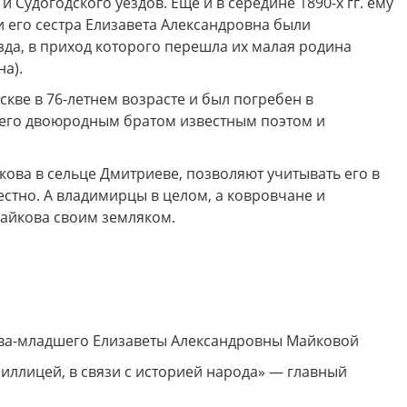
Судогодского уездов. Еще и в середине 1890-х гг. ему
и его сестра Елизавета Александровна были
да, в приход которого перешла их малая родина
а).
кве в 76-летнем возрасте и был погребен в
 его двоюродным братом известным поэтом и
ова в сельце Дмитриеве, позволяют учитывать его в
естно. А владимирцы в целом, а ковровчане и
Майкова своим земляком.
ова-младшего Елизаветы Александровны Майковой
иллицей, в связи с историей народа» — главный