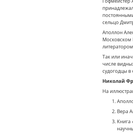
Гофмейстер А
принадлежало
постоянными
сельцо Дмит
Аполлон Алек
Московском 
литератором
Так или инач
числе видных
судогодцы в
Николай Фр
На иллюстра
Аполл
Вера А
Книга 
научны