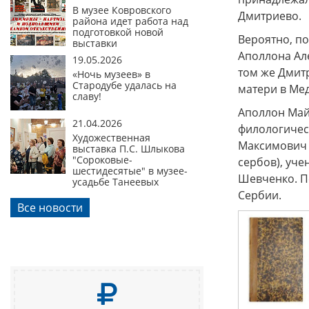
В музее Ковровского
Дмитриево.
района идет работа над
подготовкой новой
Вероятно, п
выставки
Аполлона Але
19.05.2026
том же Дмитр
«Ночь музеев» в
Стародубе удалась на
матери в Ме
славу!
Аполлон Майк
21.04.2026
филологичес
Художественная
Максимович Б
выставка П.С. Шлыкова
"Сороковые-
сербов), уч
шестидесятые" в музее-
Шевченко. П
усадьбе Танеевых
Сербии.
Все новости