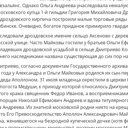
зальянс. Однако Ольга Андреева унаследовала немалую ч
московского купца 1-й гильдии Григория Михайловича Д
х генералов»
Музей «Стародуб на Клязьме»
Дорогие
ться в эпоху
(Ковровский район, село
посе
з дроздовского кирпича построили малые торговые ряды
рских
Клязьминский Городок)
разно
ыбинске. Очевидно, богатое приданое примирило гварди
приглашает на интерактивную
Пушкин
музейно-образовательную
краевед
ледовали дроздовское имение сельцо Аксеново с деревн
программу "Монетная мастерская
Древнего Стародуба".
сской улице. Часто Майковы гостили у братьев Ольги 
ладевших дроздовской усадьбой в сельце Дмитриево Ковр
ь него наследниками названа существующая до сих пор н
итриево, согласно документам Государственного архива
 года у Александра и Ольги Майковых родился их сын-п
 деда Аполлоном. 31 июля младенца окрестили в церкви
погоста Медуши, к приходу которой относилось Дмитрие
этого храма священник Федор Иванов, а восприемниками
порщик Николай Ефимович Андреев и вдова титулярного
 Андреева. Из знатной московской родни никто на крещ
что Его Превосходительство Аполлон Александрович Май
на, женившегося на безродной купеческой дочке (хотя 
и к потомственному дворянству), поэтому московские М