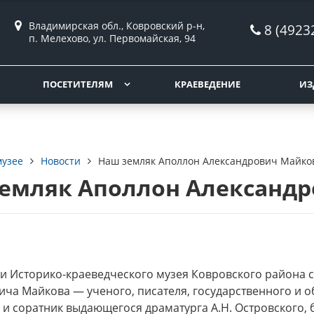
Владимирская обл., Ковровский р-н,
8 (4923
п. Мелехово, ул. Первомайская, 94
ПОСЕТИТЕЛЯМ
КРАЕВЕДЕНИЕ
ИЗ
музее
Новости
Наш земляк Аполлон Александрович Майко
емляк Аполлон Александ
и Историко-краеведческого музея Ковровского района 
ча Майкова — ученого, писателя, государственного и о
 и соратник выдающегося драматурга А.Н. Островского,