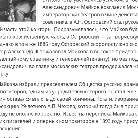
Александрович Майков возглавил Мос
императорских театров в чине действи
советника, а А.Н. Островский стал рук
 части этой конторы. Подразумевалось, что Майков буде
ивно-хозяйственную часть, а Островский — за творческ
днако в том же 1886 году Островский скоропостижно скон
тор Александр III пожаловал Майкова в высокое придвор
вал тайному советнику и генерал-лейтенанту), но без п
сандрович во главе московских театров продержался не
вку.
 Майкова избрали председателем Общества русских драма
озиторов, одним из учредителей которого он стал еще 
ич оставался вплоть до своей кончины. Кстати, избран
реакцию 29-летнего А.П. Чехова, который тогда был пр
оду не вполне корректно. Известна переписка Майкова 
их писателей и оперных композиторов в 1893 году прис
вещения".