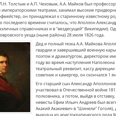
Л.Н. Толстым и А.П. Чеховым, А.А. Майков был профессо
 императорскими театрами, занимал высокие придворны
гофмейстер, он принадлежал к старинному известному 
о последнего времени считалось, что Аполлон Александ
азличных справочниках и в "вездесущей" Википедии). Од
вровского уезда (ныне района) 28 июля 1826 года.
Дед и полный тезка А.А. Майкова Апо
гвардии и завершивший военную карье
поэтом и драматургом, директором имп
году во время наступления Наполеона 
театральный реквизит, кассу дирекции 
советник и камергер, он скончался 1 я
Его старший сын Александр Аполлонов
участвовал в Отечественной войне 181
полковника, а потом, выйдя в отставку
невесты Ефим Ильич Андреев был всег
Акакий Акакиевич в "Шинели" Гоголя), 
выходца из аристократического рода М