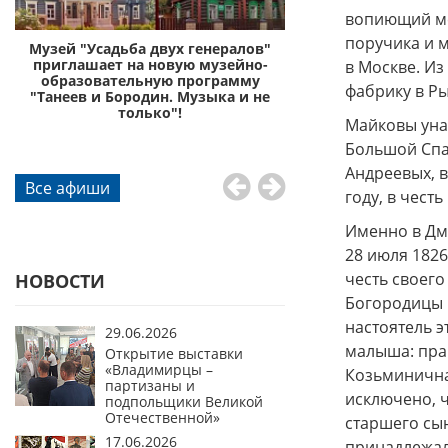
вопиющий ме
поручика и 
с
Музей "Усадьба двух генералов"
Музей «Усадьба дву
приглашает на новую музейно-
приглашает отправи
в Москве. И
образовательную программу
князей Пожа
фабрику в Р
"Танеев и Бородин. Музыка и не
го
только"!
Майковы унас
Большой Спа
Андреевых, в
Все афиши
году, в чест
Именно в Дм
28 июля 1826
честь своего
НОВОСТИ
Богородицы 
настоятель 
29.06.2026
малыша: пра
Открытие выставки
«Владимирцы –
Козьминична
партизаны и
исключено, 
подпольщики Великой
Отечественной»
старшего сы
17.06.2026
принадлежал