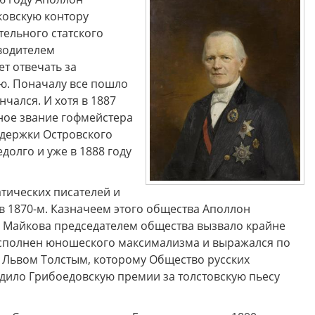
ковскую контору
тельного статского
оводителем
т отвечать за
ую. Поначалу все пошло
чался. И хотя в 1887
ное звание гофмейстера
оддержки Островского
долго и уже в 1888 году
тических писателей и
в 1870-м. Казначеем этого общества Аполлон
ие Майкова председателем общества вызвало крайне
еисполнен юношеского максимализма и выражался по
с Львом Толстым, которому Общество русских
удило Грибоедовскую премии за толстовскую пьесу