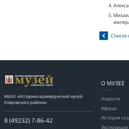
Алекса
Михаил
импера
Список 
О МУЗЕЕ
МБУК «Историко-краеведческий музей
Новости
Ковровского района»
Афиша
История со
8 (49232) 7-86-42
Экспозиции