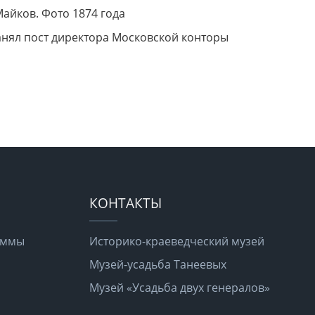
айков. Фото 1874 года
анял пост директора Московской конторы
КОНТАКТЫ
раммы
Историко-краеведческий музей
Музей-усадьба Танеевых
Музей «Усадьба двух генералов»