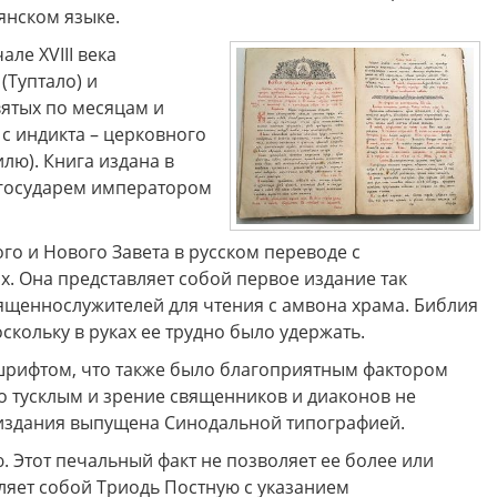
янском языке.
ле XVIII века
Туптало) и
ятых по месяцам и
с индикта – церковного
илю). Книга издана в
 государем императором
го и Нового Завета в русском переводе с
х. Она представляет собой первое издание так
ященнослужителей для чтения с амвона храма. Библия
кольку в руках ее трудно было удержать.
шрифтом, что также было благоприятным фактором
о тусклым и зрение священников и диаконов не
а издания выпущена Синодальной типографией.
. Этот печальный факт не позволяет ее более или
ляет собой Триодь Постную с указанием