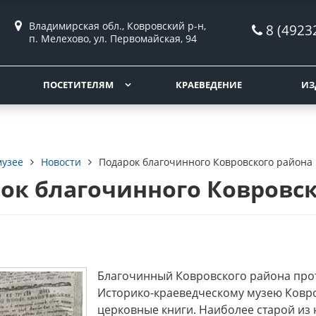
Владимирская обл., Ковровский р-н,
8 (4923
п. Мелехово, ул. Первомайская, 94
ПОСЕТИТЕЛЯМ
КРАЕВЕДЕНИЕ
ИЗ
музее
Новости
Подарок благочинного Ковровского района
ок благочинного Ковровс
Благочинный Ковровского района про
Историко-краеведческому музею Ковро
церковные книги. Наиболее старой из 