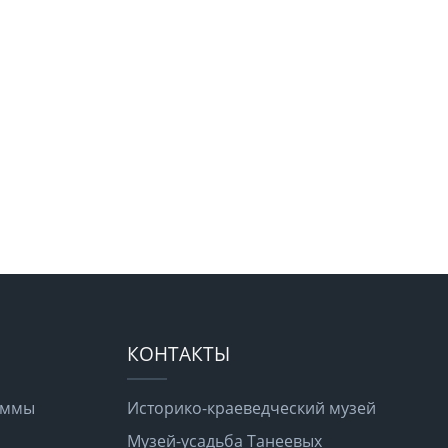
КОНТАКТЫ
раммы
Историко-краеведческий музей
Музей-усадьба Танеевых