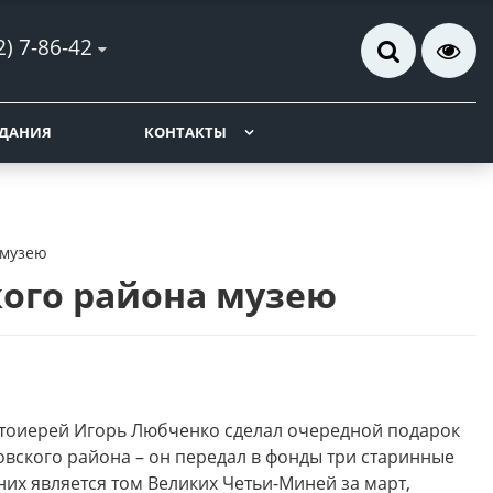
2) 7-86-42
ДАНИЯ
КОНТАКТЫ
 музею
кого района музею
тоиерей Игорь Любченко сделал очередной подарок
вского района – он передал в фонды три старинные
них является том Великих Четьи-Миней за март,