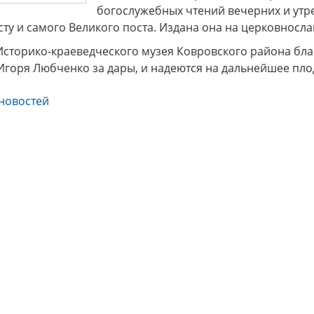
богослужебных чтений вечерних и утр
ту и самого Великого поста. Издана она на церковносла
х генералов»
Музей «Стародуб на Клязьме»
Дорогие
ться в эпоху
(Ковровский район, село
посе
Историко-краеведческого музея Ковровского района бл
рских
Клязьминский Городок)
разно
Игоря Любченко за дары, и надеются на дальнейшее пло
приглашает на интерактивную
Пушкин
музейно-образовательную
краевед
программу "Монетная мастерская
новостей
Древнего Стародуба".