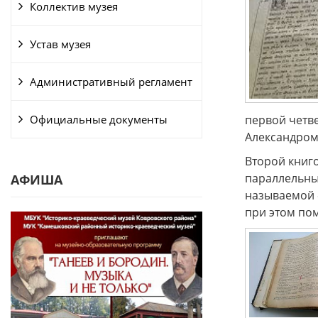
Коллектив музея
Устав музея
Административный регламент
Официальные документы
первой четв
Александром
Второй книго
параллельным
АФИША
называемой 
при этом пом