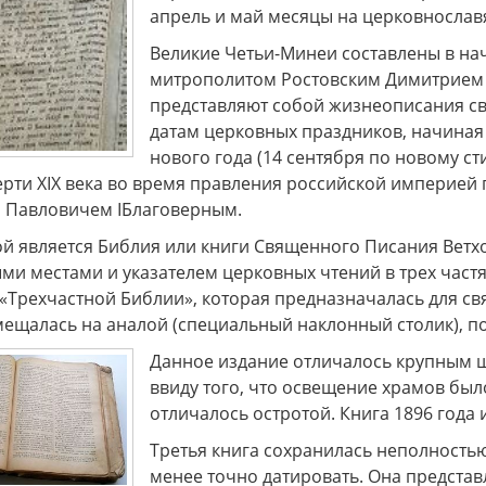
апрель и май месяцы на церковнослав
Великие Четьи-Минеи составлены в нача
митрополитом Ростовским Димитрием (
представляют собой жизнеописания св
датам церковных праздников, начиная 
нового года (14 сентября по новому ст
ерти XIX века во время правления российской империей
 Павловичем IБлаговерным.
й является Библия или книги Священного Писания Ветхо
и местами и указателем церковных чтений в трех частя
«Трехчастной Библии», которая предназначалась для св
ещалась на аналой (специальный наклонный столик), пос
Данное издание отличалось крупным 
ввиду того, что освещение храмов был
отличалось остротой. Книга 1896 год
Третья книга сохранилась неполностью
менее точно датировать. Она представ