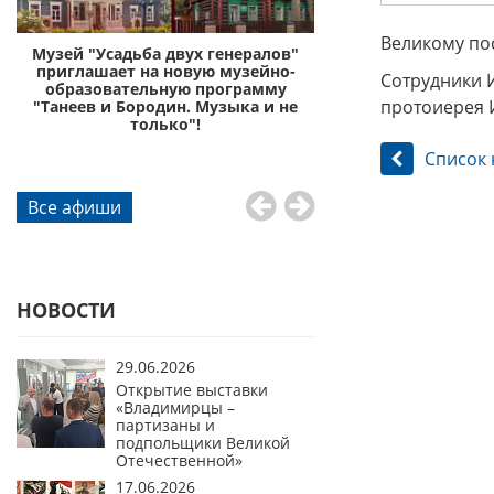
Великому пос
с
Музей "Усадьба двух генералов"
Музей «Усадьба дву
приглашает на новую музейно-
приглашает отправи
Сотрудники 
образовательную программу
князей Пожа
протоиерея 
"Танеев и Бородин. Музыка и не
го
только"!
Список 
Все афиши
НОВОСТИ
29.06.2026
Открытие выставки
«Владимирцы –
партизаны и
подпольщики Великой
Отечественной»
17.06.2026