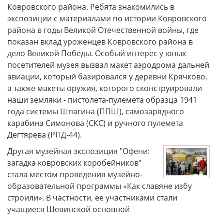
Ковровского района. Ребята знакомились в
экспозиции с материалами по истории Ковровского
района в годы Великой Отечественной войны, где
показан вклад уроженцев Ковровского района в
дело Великой Победы. Особый интерес у юных
посетителей музея вызвал макет аэродрома дальней
авиации, который базировался у деревни Крячково,
а также макеты оружия, которого сконструировали
наши земляки - пистолета-пулемета образца 1941
года системы Шпагина (ППШ), самозарядного
карабина Симонова (СКС) и ручного пулемета
Дегтярева (РПД-44).
Другая музейная экспозиция "Офени:
загадка ковровских коробейников"
стала местом проведения музейно-
образовательной программы «Как славяне избу
строили». В частности, ее участниками стали
учащиеся Шевинской основной