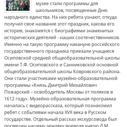
музее стали программы для
школьников, посвященные Дню
народного единства. На них ребята узнают, откуда
получил свое название этот праздник, какова его
история, знакомятся с биографиями знаменитых
исторических деятелей - наших соотечественников.
Именно на такую программу накануне российского
государственного праздника приехали учащиеся
Осиповской средней общеобразовательной школы
имени Т.Ф. Осиповского и Санниковской основной
общеобразовательной школы Ковровского района.
Они стали участниками музейно-образовательной
программы «Князь Дмитрий Михайлович
Пожарский – освободитель Москвы от поляков в
1612 году». Музейно-образовательная программа
началась с видеорассказа, который познакомил
ребят с событиями начала XVII века в Русском
государстве. Отдельный рассказ экскурсовода был
посвящен нашему земляку воеводе князю Д.М.