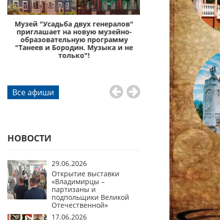
с
Музей "Усадьба двух генералов"
Музей «Усадьба дву
приглашает на новую музейно-
приглашает отправи
образовательную программу
князей Пожа
"Танеев и Бородин. Музыка и не
го
только"!
Все афиши
НОВОСТИ
29.06.2026
Открытие выставки
«Владимирцы –
партизаны и
подпольщики Великой
Отечественной»
17.06.2026