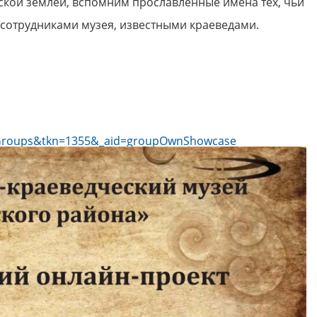
ской землей, вспомним прославленные имена тех, чьи
сотрудниками музея, известными краеведами.
tGroups&tkn=1355&_aid=groupOwnShowcase