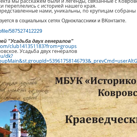
оекта мы расскажем были и легенды, связанные с Ковров
и переплелись с историей нашего края.
представленные нами, уникальны, по крупицам собраны 
зуется в социальных сетях Одноклассники и ВКонтакте.
:
profile/587527412229
зей "Усадьба двух генералов"
.com/club141351183?from=groups
ловское. Усадьба двух генералов
ru/dk?
roupMain&st.groupId=53961758146793&_prevCmd=userAl