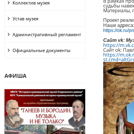
В рамках пр
Коллектив музея
судьбы навек
Материалы, 
Устав музея
Проект реали
Наши адреса
https://ok.ru/
Административный регламент
Сайт vk: Му
https://m.vk
Сайт ok: Пав
Официальные документы
https://m.ok.
st.cmd=altG
АФИША