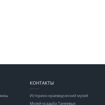
КОНТАКТЫ
раммы
Историко-краеведческий музей
Музей-усадьба Танеевых