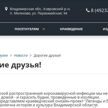
Владимирская обл., Ковровский р-н,
8 (4923
п. Мелехово, ул. Первомайская, 94
ПОСЕТИТЕЛЯМ
КРАЕВЕДЕНИЕ
ИЗ
музее
Новости
Дорогие друзья!
ие друзья!
грозой распространения коронавирусной инфекции мы не
 домой - и скрасить будни, проведенные в изоляции.
редставляем краеведческий онлайн-проект "Легенды и б
азлична история и культура Владимирской области.