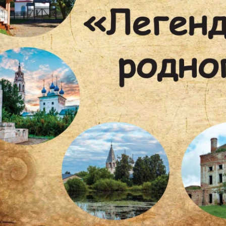
х генералов»
Музей «Стародуб на Клязьме»
Дорогие
ться в эпоху
(Ковровский район, село
посе
рских
Клязьминский Городок)
разно
приглашает на интерактивную
Пушкин
музейно-образовательную
краевед
программу "Монетная мастерская
Древнего Стародуба".