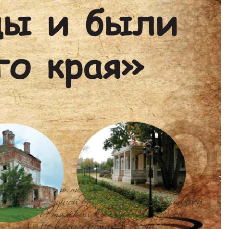
 друзья! Приглашаем Вас
Музей "Усадьба двух генералов
тить увлекательные и
приглашает на новую музейно
образные программы по
образовательную программу
ской карте в Историко-
"Танеев и Бородин. Музыка и н
ческом музее Ковровского
только"!
района в августе!