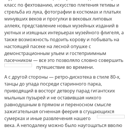
класс по фехтованию, искусство плетения тетивы и
стрельба из лука, фотографии в костюмах и платьях
минувших веков и прогулки в вековых липовых
аллеях, представление новых музейных изданий в
уютных и изящных интерьерах музейного флигеля, а
также возможность подоить корову и побывать на
настоящей пасеке на лесной опушке с
демонстрационным ульем и гостеприимным
пасечником — все это позволяло словно совершить
путешествие
во времени.
А с другой стороны — ретро-дискотека в стиле 80-х,
танцы до упада посреди старинного парка,
приводящий в восторг детвору парад гигантских
мыльных пузырей и не оставившая никого
равнодушным в прямом и переносном смысле
зажигательная огненная феерия в сгущающихся
сумерках
и иные развлечения нашего
века. А неподалеку можно было наугощаться вволю