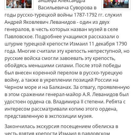
аншефа Александра
Васильевича Суворова в
годы русско-турецкой войны 1787-1792 гг. служил
Андрей Яковлевич Леванидов - один из двух
генералов, в честь которых назван музей в селе
Павловское. Подробнее учащимся рассказали о
штурме турецкой крепости Измаил 11 декабря 1790
года. Многие считали эту крепость непреступной, но
русские войска смогли завоевать эту крепость,
обойдясь меньшими силами. После этой победы
был внесен коренной перелом в русско-турецкую
войну, а также в укреплении позиций России на
Черном море и на Балканах. За отвагу, проявленную
в этом сражении генерал-майор А.Я. Леванидов был
удостоен ордена св. Владимира II степени. Ребята с
интересом рассматривали копию этого ордена,
представленную в экспозиции музея.
Закончилась экскурсия посещением обелиска в
честь взятия крепости Измаил в павловском