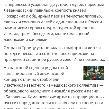
генеральской усадьбы, где устроен музей, парковый
Леванидовский павильон, крепость князей
Пожарских и обширный парк из тенистых липовых,
еловых и сосновых аллей с единственным в России
памятником героям штурма турецкой крепости
Измаил, тремя беседками, мостиком, сценой,
лавочками и качелями.
С утра на Троицу установилась комфортная летняя
погода и несколько сотен человек приехали на
праздник в старинное русское село. И не пожалели...
На парковой сцене и рядом с ней
запланированный двухчасовой
концерт отлично отработали
участники известного камешковского коллектива —
образцового народного ансамбля русской песни
«Баловень». Камешковские артисты в традиционных
русских нарядах не только выступали на сцене, но и
«шли в народ», вовлекая в танцы и веселье