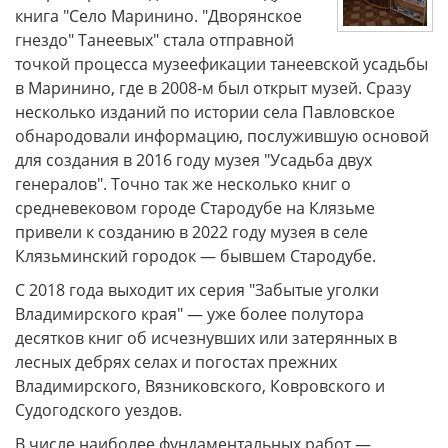
книга "Село Маринино. "Дворянское
гнездо" Танеевых" стала отправной
точкой процесса музеефикации танеевской усадьбы
в Маринино, где в 2008-м был открыт музей. Сразу
несколько изданий по истории села Павловское
обнародовали информацию, послужившую основой
для создания в 2016 году музея "Усадьба двух
генералов". Точно так же несколько книг о
средневековом городе Стародубе на Клязьме
привели к созданию в 2022 году музея в селе
Клязьминский городок — бывшем Стародубе.
С 2018 года выходит их серия "Забытые уголки
Владимирского края" — уже более полутора
десятков книг об исчезнувших или затерянных в
лесных дебрях селах и погостах прежних
Владимирского, Вязниковского, Ковровского и
Судогодского уездов.
В числе наиболее фундаментальных работ —