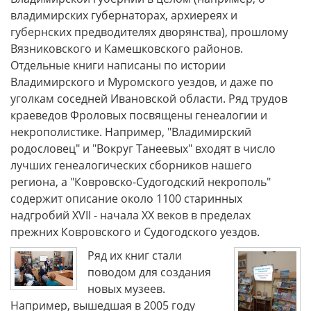
владимирских губернаторах, архиереях и
губернских предводителях дворянства), прошлому
Вязниковского и Камешковского районов.
Отдельные книги написаны по истории
Владимирского и Муромского уездов, и даже по
уголкам соседней Ивановской области. Ряд трудов
краеведов Фроловых посвящены генеалогии и
некрополистике. Например, "Владимирский
родословец" и "Вокруг Танеевых" входят в число
лучших генеалогических сборников нашего
региона, а "Ковровско-Судогодский некрополь"
содержит описание около 1100 старинных
надгробий XVII - начала XX веков в пределах
прежних Ковровского и Судогодского уездов.
Ряд их книг стали
поводом для создания
новых музеев.
Например, вышедшая в 2005 году