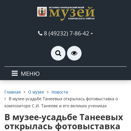
8 (49232) 7-86-42
МЕНЮ
О музее
Новости
Главная
В музее-усадьбе Танеевых открылась фотовыставка о
композиторе С.И. Танееве и его великих учениках
В музее-усадьбе Танеевых
открылась фотовыставка