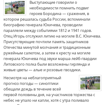
Выступающие говорили о
необходимости помнить подвиг
героев Бородина — сражения, в
котором решалась судьба России, вспоминали
биографию генерала Юкичева, проводили
параллели между событиями 1812 и 1941 годов.
Отец Игорь отслужил литию на могиле В.С. Юкичева.
Присутствующие почтили память защитников
Отечества минутой молчания и традиционным
ружейным салютом, а затем к кресту на могиле
генерала Юкичева под звуки марша лейб-гвардии
Литовского полка были возложены гирлянда и
живые цветы — алые и розовые гвоздики.
Несмотря на неблагоприятный
прогноз погоды — синоптики
обещали дождь в течение всей
первой половины дня, на участников торжества с
небес не упало ни капли, хотя с утра поливало