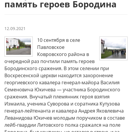
память героев Бородина
12.09.2021
10 сентября в селе
Павловское
Ковровского района в
очередной раз почтили память героев
Бородинского сражения. В этом селении при
Воскресенской церкви находится захоронение
георгиевского кавалера генерал-майора Василия
Семеновича Юкичева — участника Бородинского
сражения. Внучатый племянник героя взятия
Измаила, ученика Суворова и соратника Кутузова
генерал-лейтенанта и кавалера Андрея Яковлевича
Леванидова Юкичев молодым поручиком в составе
лейб-гвардии Литовского полка сражался на поле
Бородина, был контужен, но остался в строю, и за