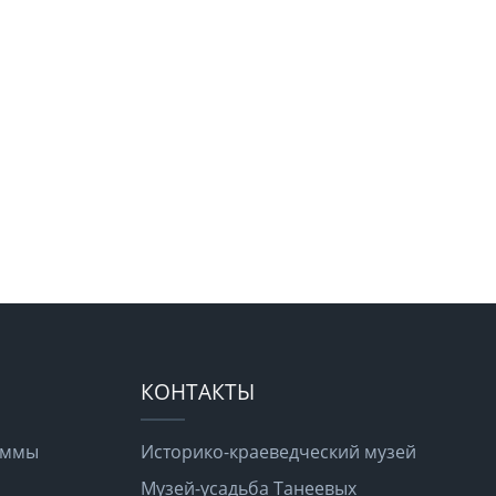
КОНТАКТЫ
раммы
Историко-краеведческий музей
Музей-усадьба Танеевых