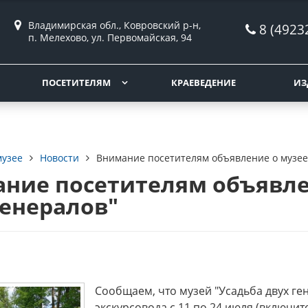
Владимирская обл., Ковровский р-н,
8 (4923
п. Мелехово, ул. Первомайская, 94
ПОСЕТИТЕЛЯМ
КРАЕВЕДЕНИЕ
ИЗ
музее
Новости
Внимание посетителям объявление о музее 
ние посетителям объявле
генералов"
Сообщаем, что музей "Усадьба двух ген
экскурсовода с 11 по 24 июля (включит