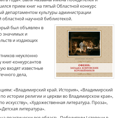
ршился прием книг на пятый Областной конкурс
мый департаментом культуры администрации
й областной научной библиотекой.
торый был объявлен в
о значимых и
ельств и издающих
астников неуклонно
ду книг-конкурсантов
рую входят известные
ечного дела,
циям: «Владимирский край. История», «Владимирский
а по истории религии и церкви во Владимирском крае»,
о искусству», «Художественная литература. Проза»,
«Детская литература».
на практически вся область. Победители I степени в