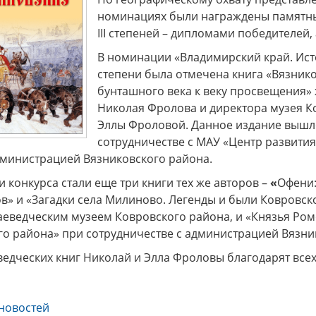
номинациях были награждены памятным
III степеней – дипломами победителей
х генералов»
Музей «Стародуб на Клязьме»
Дорогие
ться в эпоху
(Ковровский район, село
посе
В номинации «Владимирский край. Ист
рских
Клязьминский Городок)
разно
приглашает на интерактивную
Пушкин
степени была отмечена книга «Вязнико
музейно-образовательную
краевед
бунташного века к веку просвещения» 
программу "Монетная мастерская
Древнего Стародуба".
Николая Фролова и директора музея К
Эллы Фроловой. Данное издание вышло
сотрудничестве с МАУ «Центр развити
дминистрацией Вязниковского района.
конкурса стали еще три книги тех же авторов –
«
Офени:
в» и «Загадки села Милиново. Легенды и были Ковровск
аеведческим музеем Ковровского района, и «Князья Ром
го района» при сотрудничестве с администрацией Вязни
едческих книг Николай и Элла Фроловы благодарят всех,
новостей