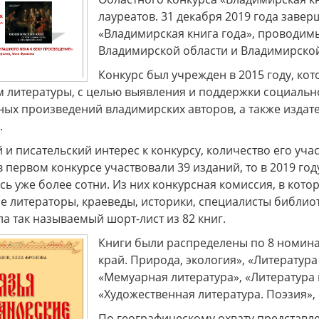
лауреатов. 31 декабря 2019 года заве
«Владимирская книга года», проводи
Владимирской области и Владимирско
Конкурс был учрежден в 2015 году, ко
м литературы, с целью выявления и поддержки социальн
ных произведений владимирских авторов, а также издат
.
 и писательский интерес к конкурсу, количество его уч
 в первом конкурсе участвовали 39 изданий, то в 2019 го
ь уже более сотни. Из них конкурсная комиссия, в кото
е литераторы, краеведы, историки, специалисты библиот
 так называемый шорт-лист из 82 книг.
Книги были распределены по 8 номина
край. Природа, экология», «Литератур
«Мемуарная литература», «Литература п
«Художественная литература. Поэзия», 
По географическому охвату представле