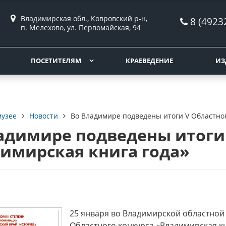
Владимирская обл., Ковровский р-н,
8 (4923
п. Мелехово, ул. Первомайская, 94
ПОСЕТИТЕЛЯМ
КРАЕВЕДЕНИЕ
ИЗ
музее
Новости
Во Владимире подведены итоги V Областног
адимире подведены итоги 
имирская книга года»
25 января во Владимирской областной
Областного конкурса «Владимирская к