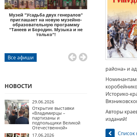
с
Музей "Усадьба двух генералов"
Музей «Усадьба дву
приглашает на новую музейно-
приглашает отправи
образовательную программу
князей Пожа
"Танеев и Бородин. Музыка и не
го
только"!
Все афиши
района» и а
Номинантами 
НОВОСТИ
коробейнико
Историко-кр
Вязниковско
29.06.2026
Открытие выставки
Авторы краев
«Владимирцы –
партизаны и
изданий!
подпольщики Великой
Отечественной»
Список 
17.06.2026