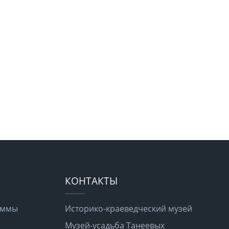
КОНТАКТЫ
раммы
Историко-краеведческий музей
Музей-усадьба Танеевых