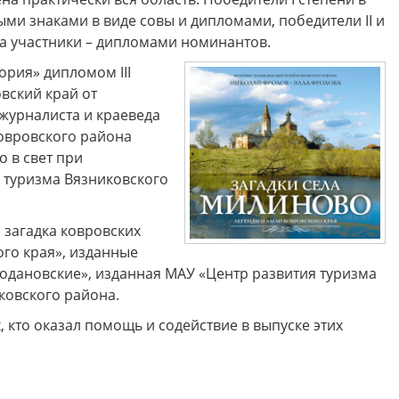
и знаками в виде совы и дипломами, победители II и
, а участники – дипломами номинантов.
 друзья! Приглашаем Вас
Музей "Усадьба двух генералов
тить увлекательные и
приглашает на новую музейно
ория» дипломом III
образные программы по
образовательную программу
ской карте в Историко-
"Танеев и Бородин. Музыка и н
вский край от
ческом музее Ковровского
только"!
журналиста и краеведа
района в августе!
овровского района
 в свет при
я туризма Вязниковского
 загадка ковровских
ого края», изданные
одановские», изданная МАУ «Центр развития туризма
ковского района.
 кто оказал помощь и содействие в выпуске этих