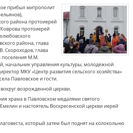
кое прибыл митрополит
ельянов),
 друзья! Приглашаем Вас
Музей "Усадьба двух генералов
тить увлекательные и
приглашает на новую музейно
кого района протоиерей
образные программы по
образовательную программу
 Коврова протоиерей
ской карте в Историко-
"Танеев и Бородин. Музыка и н
ческом музее Ковровского
только"!
голюбовского
района в августе!
вского района, глава
. Скороходов, глава
 поселения М.М.
ий, начальник управления культуры, молодежной
директор МКУ «Центр развития сельского хозяйства»
ела Павловское и гости.
 вокруг возрожденной церкви.
ния храма в Павловском медалями святого
 Емелин и настоятель Воскресенской церкви иерей
аговеста, который затем был поднят на колокольню