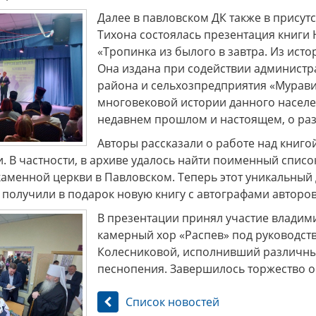
Далее в павловском ДК также в присут
Тихона состоялась презентация книги 
«Тропинка из былого в завтра. Из исто
Она издана при содействии администр
района и сельхозпредприятия «Муравия
многовековой истории данного населен
недавнем прошлом и настоящем, о разв
Авторы рассказали о работе над книго
. В частности, в архиве удалось найти поименный списо
каменной церкви в Павловском. Теперь этот уникальный 
получили в подарок новую книгу с автографами авторов
В презентации принял участие влади
камерный хор «Распев» под руководст
Колесниковой, исполнивший различн
песнопения. Завершилось торжество о
Список новостей