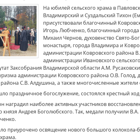
На юбилей сельского храма в Павловс
Владимирский и Суздальский Тихон (Ем
х генералов»
Музей «Стародуб на Клязьме»
Дорогие
ться в эпоху
(Ковровский район, село
посе
присутствовали благочинный Ковровс
рских
Клязьминский Городок)
разно
Игорь Любченко, благочинный города
приглашает на интерактивную
Пушкин
музейно-образовательную
краевед
Михаил Чернов, духовенство Свято-Бо
программу "Монетная мастерская
монастыря, города Владимира и Ковро
Древнего Стародуба".
администрации Ковровского района В.В
администрации Ивановского сельского
утат Заксобрания Владимирской области А.М. Русаковск
уризма администрации Ковровского района О.В. Голод, 
района С.В. Алдушина, а также многочисленные жители с
шло праздничное богослужение, состоялся крестный ход
он наградил наиболее активных участников восстановле
 князя Андрея Боголюбского. Так, медали получили В.А.
ченко.
ло приурочено освящение нового большого колокола-бл
 храма.