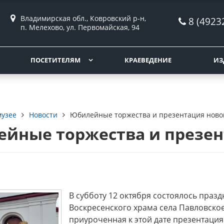
Владимирская обл., Ковровский р-н,
8 (4923
п. Мелехово, ул. Первомайская, 94
ПОСЕТИТЕЛЯМ
КРАЕВЕДЕНИЕ
ИЗ
музее
Новости
Юбилейные торжества и презентация ново
йные торжества и презен
В субботу 12 октября состоялось праз
Воскресенского храма села Павловско
приуроченная к этой дате презентация