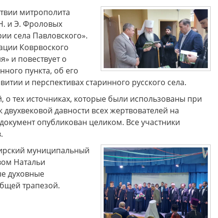
ствии митрополита
Н. и Э. Фроловых
рии села Павловского».
ации Коврвоского
» и повествует о
ного пункта, об его
итии и перспективах старинного русского села.
й, о тех источниках, которые были использованы при
к двухвековой давности всех жертвователей на
документ опубликован целиком. Все участники
.
мирский муниципальный
вом Натальи
ые духовные
бщей трапезой.