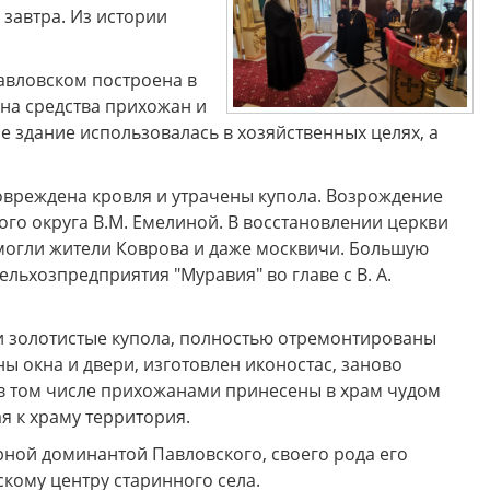
завтра. Из истории
авловском построена в
 на средства прихожан и
 здание использовалась в хозяйственных целях, а
повреждена кровля и утрачены купола. Возрождение
ого округа В.М. Емелиной. В восстановлении церкви
омогли жители Коврова и даже москвичи. Большую
льхозпредприятия "Муравия" во главе с В. А.
и золотистые купола, полностью отремонтированы
ы окна и двери, изготовлен иконостас, заново
 в том числе прихожанами принесены в храм чудом
 к храму территория.
рной доминантой Павловского, своего рода его
кому центру старинного села.