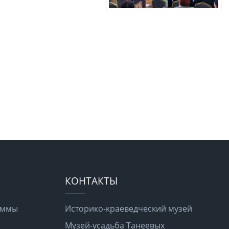
КОНТАКТЫ
раммы
Историко-краеведческий музей
Музей-усадьба Танеевых