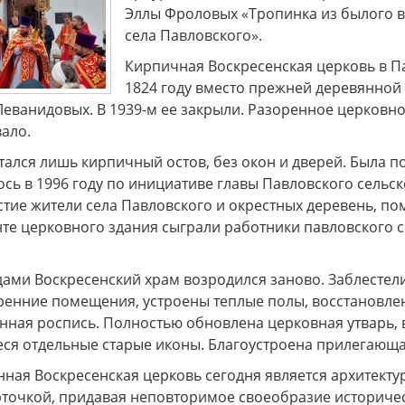
Эллы Фроловых «Тропинка из былого в 
села Павловского».
Кирпичная Воскресенская церковь в П
1824 году вместо прежней деревянной
ванидовых. В 1939-м ее закрыли. Разоренное церковное
ало.
тался лишь кирпичный остов, без окон и дверей. Была 
сь в 1996 году по инициативе главы Павловского сельск
стие жители села Павловского и окрестных деревень, п
те церковного здания сыграли работники павловского се
ами Воскресенский храм возродился заново. Заблестел
ренние помещения, устроены теплые полы, восстановлен
енная роспись. Полностью обновлена церковная утварь,
ся отдельные старые иконы. Благоустроена прилегающая
ная Воскресенская церковь сегодня является архитекту
рточкой, придавая неповторимое своеобразие историчес