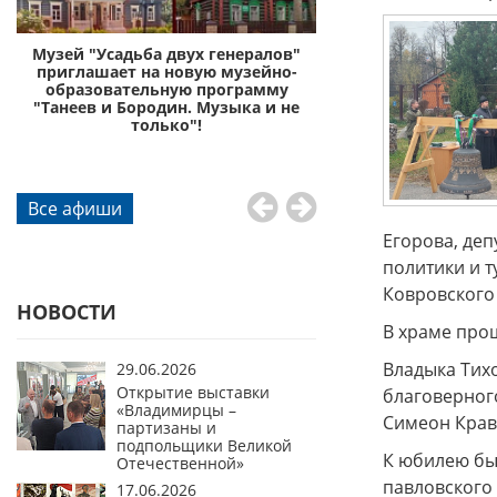
с
Музей "Усадьба двух генералов"
Музей «Усадьба дву
приглашает на новую музейно-
приглашает отправи
образовательную программу
князей Пожа
"Танеев и Бородин. Музыка и не
го
только"!
Все афиши
Егорова, деп
политики и т
Ковровского 
НОВОСТИ
В храме про
Владыка Тих
29.06.2026
Открытие выставки
благоверного
«Владимирцы –
Симеон Крав
партизаны и
подпольщики Великой
К юбилею бы
Отечественной»
павловского
17.06.2026