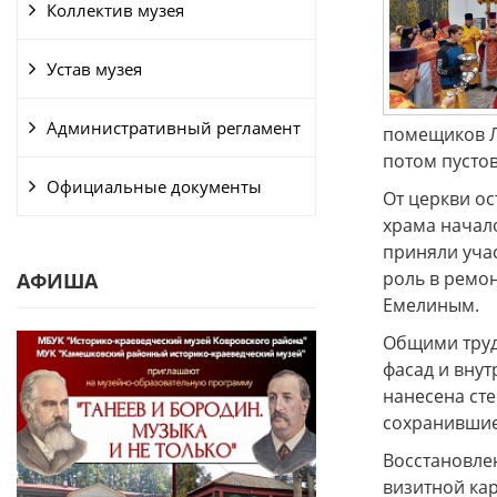
Коллектив музея
Устав музея
Административный регламент
помещиков Ле
потом пустов
Официальные документы
От церкви ос
храма начало
приняли уча
роль в ремон
АФИША
Емелиным.
Общими труд
фасад и внут
нанесена ст
сохранившие
Восстановлен
визитной ка